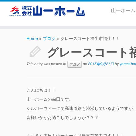
山一ホー
Home
»
ブログ
»
グレースコート福生市福生！！
グレースコート
This entry was posted in
on
2015年9月21日
by
yama1ho
ブログ
こんにちは！！
山一ホームの前田です。
シルバーウィークで高速道路も渋滞しているようですが
皆様いかがお過ごしでしょうか？？？
もちろん本日も山一ホームは絶賛営業中です！！！