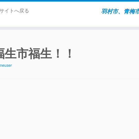
ムサイトへ戻る
羽村市、青梅
福生市福生！！
meuser
、