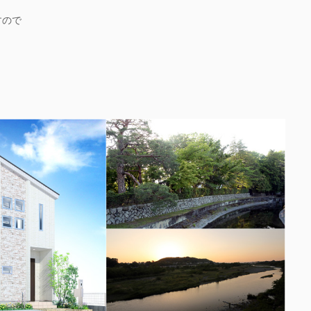
すので
。