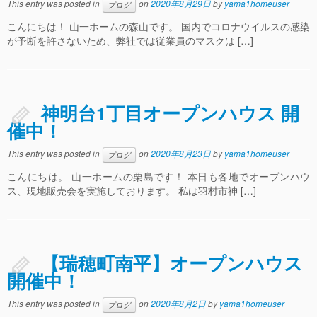
This entry was posted in
on
2020年8月29日
by
yama1homeuser
ブログ
こんにちは！ 山一ホームの森山です。 国内でコロナウイルスの感染
が予断を許さないため、弊社では従業員のマスクは […]
神明台1丁目オープンハウス 開
催中！
This entry was posted in
on
2020年8月23日
by
yama1homeuser
ブログ
こんにちは。 山一ホームの栗島です！ 本日も各地でオープンハウ
ス、現地販売会を実施しております。 私は羽村市神 […]
【瑞穂町南平】オープンハウス
開催中！
This entry was posted in
on
2020年8月2日
by
yama1homeuser
ブログ