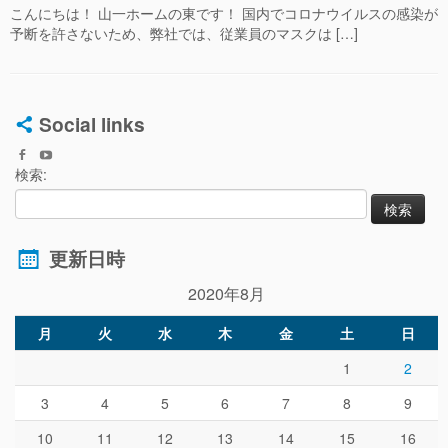
こんにちは！ 山一ホームの東です！ 国内でコロナウイルスの感染が
予断を許さないため、弊社では、従業員のマスクは […]
Social links
検索:
更新日時
2020年8月
月
火
水
木
金
土
日
1
2
3
4
5
6
7
8
9
10
11
12
13
14
15
16