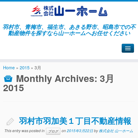
羽村市、青梅市、福生市、あきる野市、昭島市での不
動産物件を探すなら山一ホームへお任せください
山一ホームサイトへ戻る
Home
»
2015
»
3月
Monthly Archives:
3月
2015
羽村市羽加美１丁目不動産情報
This entry was posted in
on
2015年3月22日
by
株式会社 山一ホーム
ブログ