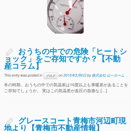
おうちの中での危険「ヒートシ
ョック」をご存知ですか？【不動
産コラム】
This entry was posted in
on
2015年3月6日
by
株式会社 山一ホーム
ブログ
冬の時期、おうちの中での気温差は10度以上も寒暖差があることを
ご存知でしょうか。 実はこの気温差が血圧の急激な […]
グレースコート青梅市河辺町現
地より【青梅市不動産情報】