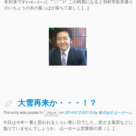
冬到来ですε=ε= ε=┌(; ￣◇￣)┘ この時期になると羽村市役所通り
のいちょうの木の葉っぱが落ちて寂しく […]
大雪再来か・・・！？
This entry was posted in
on
2014年12月21日
by
株式会社 山一ホーム
ブログ
今日は今年一番と思われるくらい寒い日でした。皆さま風邪などに
負けていませんでしょうか。 山一ホーム営業部の濱（ […]