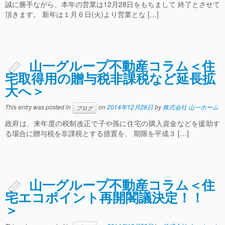
誠に勝手ながら、本年の営業は12月28日をもちまして 終了とさせて
頂きます。 新年は１月６日(火)より営業とな […]
山一グループ不動産コラム＜住
宅取得用の贈与税非課税など延長拡
大へ＞
This entry was posted in
on
2014年12月28日
by
株式会社 山一ホーム
ブログ
政府は、来年度の税制改正で子や孫に住宅の購入資金などを援助す
る場合に贈与税を非課税とする措置を、 期限を平成３ […]
山一グループ不動産コラム＜住
宅エコポイント再開閣議決定！！
＞