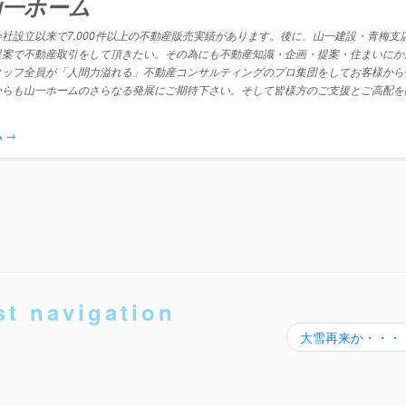
 山一ホーム
社設立以来で7,000件以上の不動産販売実績があります。後に、山一建設・青梅支
提案で不動産取引をして頂きたい。その為にも不動産知識・企画・提案・住まいにか
タッフ全員が「人間力溢れる」不動産コンサルティングのプロ集団をしてお客様から
からも山一ホームのさらなる発展にご期待下さい。そして皆様方のご支援とご高配を
ム
→
st navigation
大雪再来か・・・