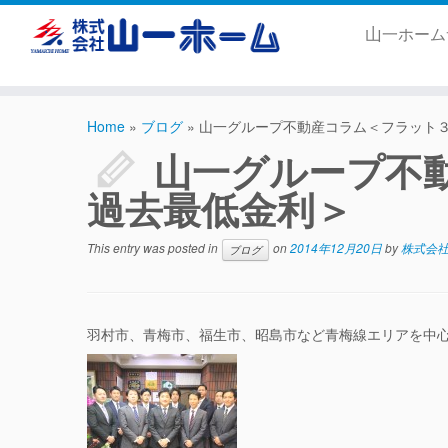
山一ホー
Home
»
ブログ
»
山一グループ不動産コラム＜フラット
山一グループ不
過去最低金利＞
This entry was posted in
on
2014年12月20日
by
株式会社
ブログ
羽村市、青梅市、福生市、昭島市など青梅線エリアを中