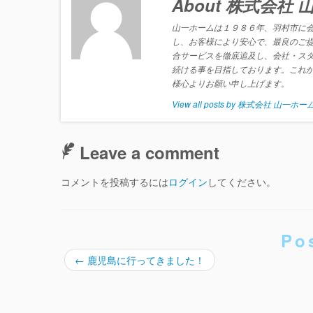
About 株式会社
山一ホームは１９８６年、羽村市に会
し、お客様により安心で、最良のご
合サービスを徹底追及し、会社・ス
続ける事を目指しております。これ
様心よりお願い申し上げます。
View all posts by 株式会社 山一ホー
Leave a comment
コメントを投稿するには
ログイン
してください。
Po
←
鹿児島に行ってきました！