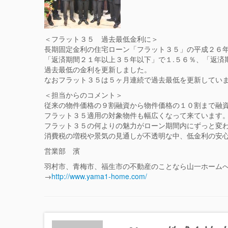
＜フラット３５ 過去最低金利に＞
長期固定金利の住宅ローン「フラット３５」の平成２６
「返済期間２１年以上３５年以下」で１.５６％、「返済
過去最低の金利を更新しました。
なおフラット３５は５ヶ月連続で過去最低を更新してい
＜担当からのコメント＞
従来の物件価格の９割融資から物件価格の１０割まで融
フラット３５適用の対象物件も幅広くなって来ています
フラット３５の何よりの魅力がローン期間内にずっと変
消費税の増税や景気の見通しが不透明な中、低金利の安
営業部 濱
羽村市、青梅市、福生市の不動産のことなら山一ホーム
→
http://www.yama1-home.com/