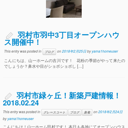
羽村市羽中3丁目オープンハウ
ス開催中！
This entry was posted in
on
2018年2月25日
by
yama1homeuser
ブログ
こんにちは、山一ホームの吉川です！ 花粉の季節がやって来たの
でしょうか？鼻水や目がショボショボし […]
羽村市緑ヶ丘！新築戸建情報！
2018.02.24
This entry was posted in
on
2018年2月24日
グレースコート
ブログ
新着
by
yama1homeuser
こんにちは！山一ホーム田村です！ 本日も各地にてオープンハウス