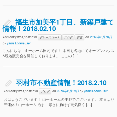
福生市加美平1丁目、新築戸建て
情報！2018.02.10
This entry was posted in
on
2018年2月10日
グレースコート
ブログ
新着
by
yama1homeuser
こんにちは！山一ホーム田村です！ 本日も各地にてオープンハウス
&現地販売会を開催しております。 ここの […]
羽村市不動産情報！2018.2.10
This entry was posted in
on
2018年2月10日
by
yama1homeuser
ブログ
おはようございます！ 山一ホームの中野でございます。 本日より
三連休！山一ホームでは、 寒さに負けず元気良く […]