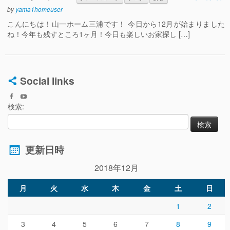
by
yama1homeuser
こんにちは！山一ホーム三浦です！ 今日から12月が始まりました
ね！今年も残すところ1ヶ月！今日も楽しいお家探し […]
Social links
検索:
更新日時
2018年12月
月
火
水
木
金
土
日
1
2
3
4
5
6
7
8
9