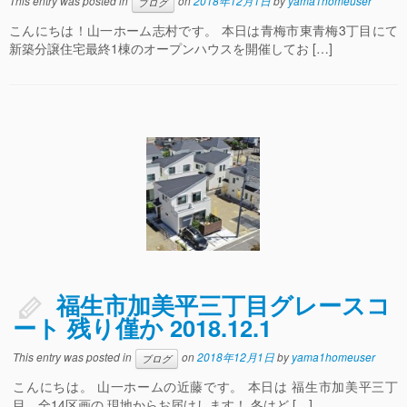
This entry was posted in
on
2018年12月1日
by
yama1homeuser
ブログ
こんにちは！山一ホーム志村です。 本日は青梅市東青梅3丁目にて
新築分譲住宅最終1棟のオープンハウスを開催してお […]
福生市加美平三丁目グレースコ
ート 残り僅か 2018.12.1
This entry was posted in
on
2018年12月1日
by
yama1homeuser
ブログ
こんにちは。 山一ホームの近藤です。 本日は 福生市加美平三丁
目、全14区画の 現地からお届けします！ 冬はど […]