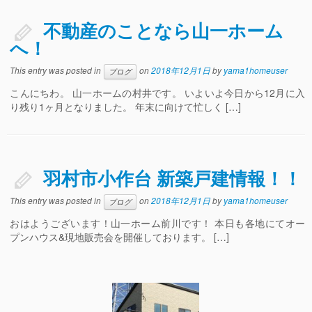
不動産のことなら山一ホーム
へ！
This entry was posted in
on
2018年12月1日
by
yama1homeuser
ブログ
こんにちわ。 山一ホームの村井です。 いよいよ今日から12月に入
り残り1ヶ月となりました。 年末に向けて忙しく […]
羽村市小作台 新築戸建情報！！
This entry was posted in
on
2018年12月1日
by
yama1homeuser
ブログ
おはようございます！山一ホーム前川です！ 本日も各地にてオー
プンハウス&現地販売会を開催しております。 […]