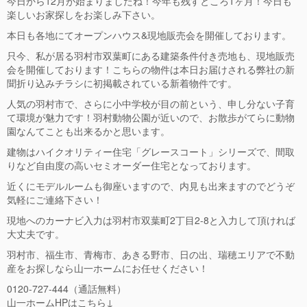
今日から12月が始まりましたね！今年も残すところ1ヶ月！今日も
楽しいお家探しをお楽しみ下さい。
本日も各地にてオープンハウス&現地販売会を開催しております。
只今、私が居る羽村市双葉町にある建築条件付き売地も、現地販売
会を開催しております！こちらの物件は本日お届けされる弊社の新
聞折り込みチラシに初掲載されている新着物件です。
人気の羽村市で、さらに小中学校が目の前という、申し分ない子育
て環境が魅力です！羽村動物公園が近いので、お散歩がてらに動物
園なんてことも出来るかと思います。
建物はハイクオリティー住宅「グレースコート」シリーズで、間取
りなど自由度の高いセミオーダー住宅となっております。
近くにモデルルームも御座いますので、内見も出来ますのでどうぞ
気軽にご連絡下さい！
現地へのカーナビ入力は羽村市双葉町2丁目2-8と入力して頂ければ
大丈夫です。
羽村市、福生市、青梅市、あきる野市、日の出、瑞穂エリアで不動
産をお探しなら山一ホームにお任せください！
0120-727-444（通話無料）
山一ホームHPはこちら↓