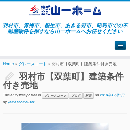
羽村市、青梅市、福生市、あきる野市、昭島市での不
動産物件を探すなら山一ホームへお任せください
山一ホームサイトへ戻る
Home
»
グレースコート
»
羽村市【双葉町】建築条件付き売地
羽村市【双葉町】建築条件
付き売地
This entry was posted in
on
2018年12月1日
グレースコート
ブログ
新着
by
yama1homeuser