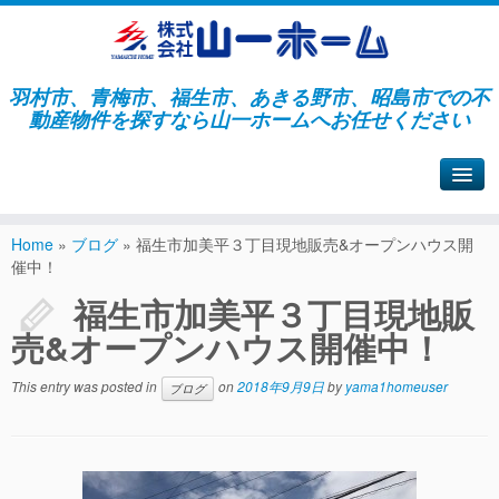
羽村市、青梅市、福生市、あきる野市、昭島市での不
動産物件を探すなら山一ホームへお任せください
山一ホームサイトへ戻る
Home
»
ブログ
»
福生市加美平３丁目現地販売&オープンハウス開
催中！
福生市加美平３丁目現地販
売&オープンハウス開催中！
This entry was posted in
on
2018年9月9日
by
yama1homeuser
ブログ