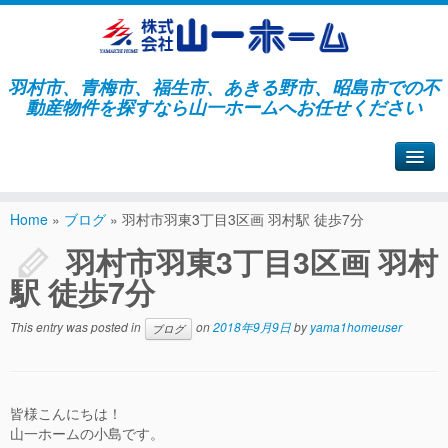
羽村市、青梅市、福生市、あきる野市、昭島市での不
動産物件を探すなら山一ホームへお任せください
山一ホームサイトへ戻る
Home
»
ブログ
»
羽村市羽東3丁目3区画 羽村駅 徒歩7分
羽村市羽東3丁目3区画 羽村
駅 徒歩7分
This entry was posted in
on
2018年9月9日
by
yama1homeuser
ブログ
皆様こんにちは！
山一ホームの小島です。