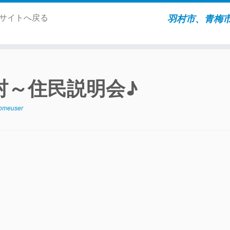
ムサイトへ戻る
羽村市、青梅
村～住民説明会♪
omeuser