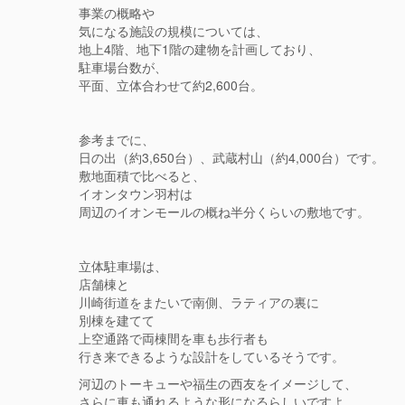
事業の概略や
気になる施設の規模については、
地上4階、地下1階の建物を計画しており、
駐車場台数が、
平面、立体合わせて約2,600台。
参考までに、
日の出（約3,650台）、武蔵村山（約4,000台）です。
敷地面積で比べると、
イオンタウン羽村は
周辺のイオンモールの概ね半分くらいの敷地です。
立体駐車場は、
店舗棟と
川崎街道をまたいで南側、ラティアの裏に
別棟を建てて
上空通路で両棟間を車も歩行者も
行き来できるような設計をしているそうです。
河辺のトーキューや福生の西友をイメージして、
さらに車も通れるような形になるらしいですよ。