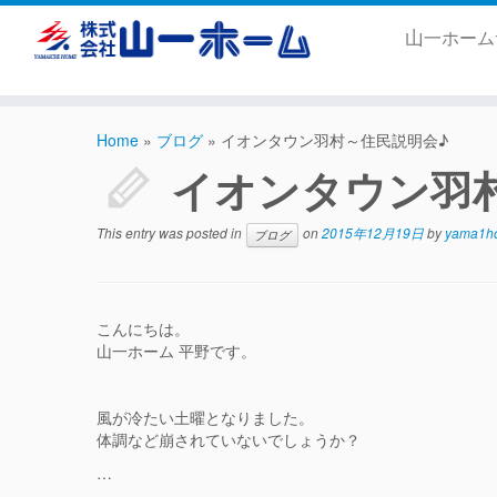
山一ホー
Home
»
ブログ
»
イオンタウン羽村～住民説明会♪
イオンタウン羽
This entry was posted in
on
2015年12月19日
by
yama1h
ブログ
こんにちは。
山一ホーム 平野です。
風が冷たい土曜となりました。
体調など崩されていないでしょうか？
…