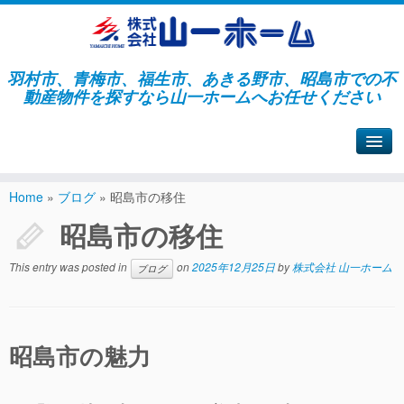
羽村市、青梅市、福生市、あきる野市、昭島市での不
動産物件を探すなら山一ホームへお任せください
山一ホームサイトへ戻る
Home
»
ブログ
»
昭島市の移住
昭島市の移住
This entry was posted in
on
2025年12月25日
by
株式会社 山一ホーム
ブログ
昭島市の魅力