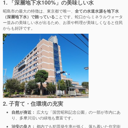
1. 「深層地下水100%」の美味しい水
昭島市の最大の特徴は、東京都で唯一、
全ての水道水源を地下水
（深層地下水）で賄っている
ことです。蛇口からミネラルウォータ
ー並みの美味しい水が出るため、お茶や料理が美味しくなると住民
からも好評です。
2. 子育て・住環境の充実
自然が身近：
広大な「国営昭和記念公園」の一部が市内にあ
り、多摩川沿いの緑地も豊富です。
治安の良さ：
都内でも犯罪発生率が低く、落ち着いた住宅街