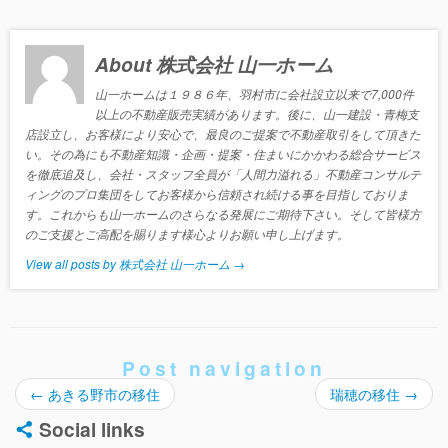
About 株式会社 山一ホーム
山一ホームは１９８６年、羽村市に会社設立以来で7,000件
以上の不動産販売実績があります。後に、山一建設・青梅支
店設立し、お客様により安心で、最良のご提案で不動産取引をして頂きた
い。その為にも不動産知識・企画・提案・住まいにかかわる総合サービス
を徹底追及し、会社・スタッフ全員が「人間力溢れる」不動産コンサルテ
ィングのプロ集団をしてお客様から信頼され続ける事を目指しておりま
す。これからも山一ホームのさらなる発展にご期待下さい。そして皆様方
のご支援とご高配を賜ります様心よりお願い申し上げます。
View all posts by 株式会社 山一ホーム
→
Post navigation
←
あきる野市の移住
瑞穂の移住
→
Social links