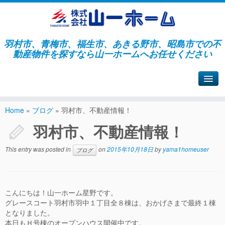
羽村市、青梅市、福生市、あきる野市、昭島市での不
動産物件を探すなら山一ホームへお任せください
山一ホームサイトへ戻る
Home
»
ブログ
»
羽村市、不動産情報！
羽村市、不動産情報！
This entry was posted in
on
2015年10月18日
by
yama1homeuser
ブログ
こんにちは！山一ホーム星野です。
グレースコート羽村市羽中１丁目全８棟は、おかげさまで最終１棟
となりました。
本日もＨ号棟のオープンハウス開催中です。