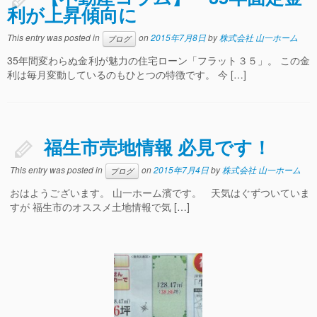
利が上昇傾向に
This entry was posted in
on
2015年7月8日
by
株式会社 山一ホーム
ブログ
35年間変わらぬ金利が魅力の住宅ローン「フラット３５」。 この金
利は毎月変動しているのもひとつの特徴です。 今 […]
福生市売地情報 必見です！
This entry was posted in
on
2015年7月4日
by
株式会社 山一ホーム
ブログ
おはようございます。 山一ホーム濱です。 天気はぐずついていま
すが 福生市のオススメ土地情報で気 […]