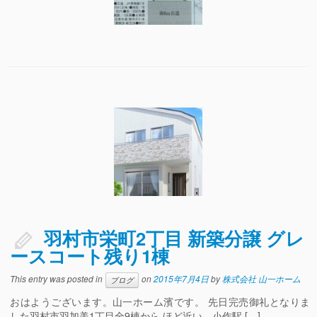
羽村市栄町2丁目 新築分譲 グレ
ースコート残り1棟
This entry was posted in
on
2015年7月4日
by
株式会社 山一ホーム
ブログ
おはようございます。山一ホーム濱です。 先日完売御礼となりま
した羽村市羽加美1丁目全9棟から ほど近い、小作駅 […]