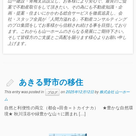
山一建設・青梅支店設立し、お客様により安心で、最良のご提
案で不動産取引をして頂きたい。その為にも不動産知識・企
画・提案・住まいにかかわる総合サービスを徹底追及し、会
社・スタッフ全員が「人間力溢れる」不動産コンサルティング
のプロ集団をしてお客様から信頼され続ける事を目指しており
ます。これからも山一ホームのさらなる発展にご期待下さい。
そして皆様方のご支援とご高配を賜ります様心よりお願い申し
上げます。
あきる野市の移住
This entry was posted in
on
2025年12月12日
by
株式会社 山一ホー
ブログ
ム
自然と利便性の両立（都会+田舎＝トカイナカ） ★豊かな自然環
境★ 秋川渓谷や緑豊かな山々に囲まれ […]