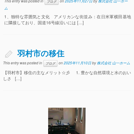
This entry was posted in
on
2025年11月27日
by
株式会社 山一ホー
ブログ
ム
1、独特な雰囲気と文化 アメリカンな街並み：在日米軍横田基地
に隣接しており、国道16号線沿いには […]
羽村市の移住
This entry was posted in
on
2025年11月10日
by
株式会社 山一ホーム
ブログ
【羽村市】移住の主なメリット☆彡 1. 豊かな自然環境と水のおい
しさ […]