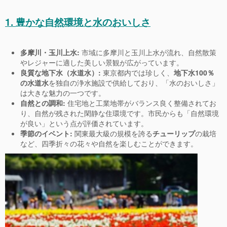
1. 豊かな自然環境と水のおいしさ
多摩川・玉川上水:
市域に多摩川と玉川上水が流れ、自然散策
やレジャーに適した美しい景観が広がっています。
良質な地下水（水道水）:
東京都内では珍しく、
地下水100％
の水道水
を独自の浄水施設で供給しており、「水のおいしさ」
は大きな魅力の一つです。
自然との調和:
住宅地と工業地帯がバランス良く整備されてお
り、自然が残された閑静な住環境です。市民からも「自然環境
が良い」という点が評価されています。
季節のイベント:
関東最大級の規模を誇る
チューリップ
の栽培
など、四季折々の花々や自然を楽しむことができます。