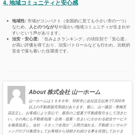
4. 地域コミュニティと安心感
地域性:
市域がコンパクト（全国的に見ても小さい市の一つ）
なため、
人とのつながり
や温かい地域コミュニティが生まれや
すいという声があります。
治安・安心度:
「住みよさランキング」の項目別で「安心度」
が高い評価を得ており、治安パトロールなども行われ、比較的
安全で落ち着いた住環境です。
About 株式会社 山一ホーム
山一ホームは１９８６年、羽村市に会社設立以来で7,000件
以上の不動産販売実績があります。後に、山一建設・青梅支
店設立し、お客様により安心で、最良のご提案で不動産取引をして頂きた
い。その為にも不動産知識・企画・提案・住まいにかかわる総合サービス
を徹底追及し、会社・スタッフ全員が「人間力溢れる」不動産コンサルテ
ィングのプロ集団をしてお客様から信頼され続ける事を目指しておりま