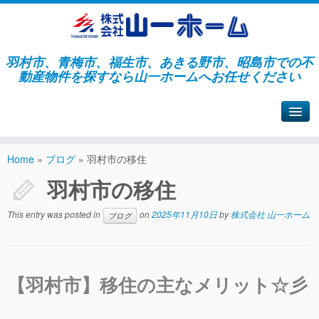
羽村市、青梅市、福生市、あきる野市、昭島市での不
動産物件を探すなら山一ホームへお任せください
山一ホームサイトへ戻る
Home
»
ブログ
»
羽村市の移住
羽村市の移住
This entry was posted in
on
2025年11月10日
by
株式会社 山一ホーム
ブログ
【羽村市】移住の主なメリット☆彡