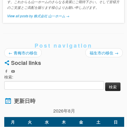
す。これからも山一ホームのさらなる発展にご期待下さい。そして皆様方
のご支援とご高配を賜ります様心よりお願い申し上げます。
View all posts by 株式会社 山一ホーム
→
Post navigation
←
青梅市の移住
福生市の移住
→
Social links
検索:
更新日時
2026年8月
月
火
水
木
金
土
日