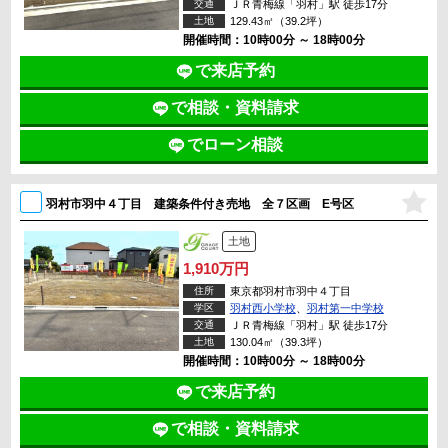
交通
ＪＲ青梅線「羽村」駅 徒歩17分
土地
129.43㎡（39.2坪）
開催時間：10時00分 ～ 18時00分
で来店予約
で相談・資料請求
でローン相談
羽村市羽中４丁目 建築条件付き売地 全７区画 E号区
土地
1,910万円
住所
東京都羽村市羽中４丁目
学区
羽村西小学校
、
羽村第一中学校
交通
ＪＲ青梅線「羽村」駅 徒歩17分
土地
130.04㎡（39.3坪）
開催時間：10時00分 ～ 18時00分
で来店予約
で相談・資料請求