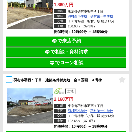
1,860万円
住所
東京都羽村市羽中４丁目
学区
羽村西小学校
、
羽村第一中学校
交通
ＪＲ青梅線「羽村」駅 徒歩17分
土地
130.03㎡（39.3坪）
開催時間：10時00分 ～ 18時00分
で来店予約
で相談・資料請求
でローン相談
羽村市羽西１丁目 建築条件付売地 全３区画 Ａ号棟
土地
2,160万円
住所
東京都羽村市羽西１丁目
学区
羽村西小学校
、
羽村第一中学校
交通
ＪＲ青梅線「小作」駅 徒歩13分
土地
122.63㎡（37.1坪）
開催時間：10時00分 ～ 18時00分