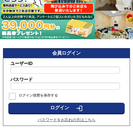
会員ログイン
ユーザーID
パスワード
ログイン状態を保存する
login
パスワードをお忘れの方はこちら