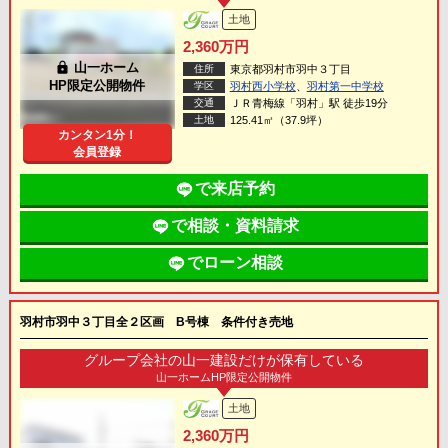
土地
2,360万円
lock
山一ホーム
住所
東京都羽村市羽中３丁目
HP限定公開物件
学区
羽村西小学校
、
羽村第一中学校
交通
ＪＲ青梅線「羽村」駅 徒歩19分
土地
125.41㎡（37.9坪）
カンタン1分！
会員登録
で来店予約
で相談・資料請求
でローン相談
羽村市羽中３丁目全２区画 B号棟 条件付き売地
グループ会社の山一建設だけが保有している
山一ホームHP限定公開物件
土地
2,360万円