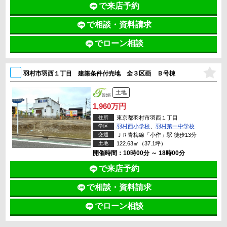
で来店予約
で相談・資料請求
でローン相談
羽村市羽西１丁目 建築条件付売地 全３区画 Ｂ号棟
土地
1,960万円
住所
東京都羽村市羽西１丁目
学区
羽村西小学校
、
羽村第一中学校
交通
ＪＲ青梅線「小作」駅 徒歩13分
土地
122.63㎡（37.1坪）
開催時間：10時00分 ～ 18時00分
で来店予約
で相談・資料請求
でローン相談