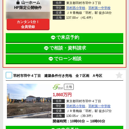
lock
山一ホーム
住所
東京都羽村市羽中３丁目
HP限定公開物件
学区
羽村西小学校
、
羽村第一中学校
交通
ＪＲ青梅線「羽村」駅 徒歩16分
土地
137.00㎡（41.4坪）
カンタン1分！
会員登録
で来店予約
で相談・資料請求
でローン相談
羽村市羽中４丁目 建築条件付き売地 全７区画 A号区
土地
1,860万円
住所
東京都羽村市羽中４丁目
学区
羽村西小学校
、
羽村第一中学校
交通
ＪＲ青梅線「羽村」駅 徒歩17分
土地
130.05㎡（39.3坪）
開催時間：10時00分 ～ 18時00分