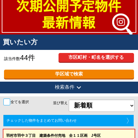
買いたい方
44件
市区町村・町名を選択する
該当件数
学区域で検索
expand_more
検索条件
全てを選択
並び替え
チェックした物件をまとめてお問い合わせ
羽村市羽中３丁目 建築条件付売地 全１１区画 J号区