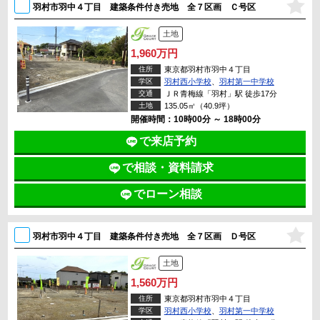
羽村市羽中４丁目 建築条件付き売地 全７区画 Ｃ号区
土地
1,960万円
住所
東京都羽村市羽中４丁目
学区
羽村西小学校
、
羽村第一中学校
交通
ＪＲ青梅線「羽村」駅 徒歩17分
土地
135.05㎡（40.9坪）
開催時間：10時00分 ～ 18時00分
で来店予約
で相談・資料請求
でローン相談
羽村市羽中４丁目 建築条件付き売地 全７区画 Ｄ号区
土地
1,560万円
住所
東京都羽村市羽中４丁目
学区
羽村西小学校
、
羽村第一中学校