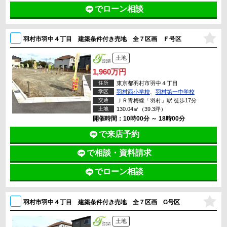
でローン相談
羽村市羽中４丁目 建築条件付き売地 全７区画 Ｆ号区
土地
1,960万円
住所
東京都羽村市羽中４丁目
学区
羽村西小学校
、
羽村第一中学校
交通
ＪＲ青梅線「羽村」駅 徒歩17分
土地
130.04㎡（39.3坪）
開催時間：10時00分 ～ 18時00分
で来店予約
で相談・資料請求
でローン相談
羽村市羽中４丁目 建築条件付き売地 全７区画 G号区
土地