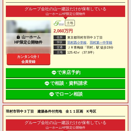
グループ会社の山一建設だけが保有している
山一ホームHP限定公開物件
土地
2,060万円
lock
山一ホーム
住所
東京都羽村市羽中３丁目
HP限定公開物件
学区
羽村西小学校
、
羽村第一中学校
交通
ＪＲ青梅線「羽村」駅 徒歩19分
土地
125.42㎡（37.9坪）
カンタン1分！
会員登録
で来店予約
で相談・資料請求
でローン相談
羽村市羽中３丁目 建築条件付売地 全１１区画 K号区
グループ会社の山一建設だけが保有している
山一ホームHP限定公開物件