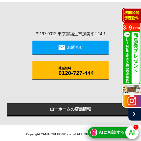
〒197-0012 東京都福生市加美平2-14-1
mail
お問合せ
通話無料
0120-727-444
施工実例
chevron_right
山一ホームの店舗情報
1
🤖
AI
AIに相談する