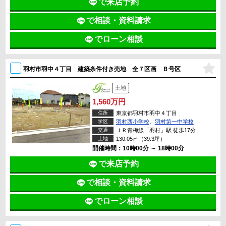
で来店予約
で相談・資料請求
でローン相談
羽村市羽中４丁目 建築条件付き売地 全７区画 Ｂ号区
土地
1,560万円
住所
東京都羽村市羽中４丁目
学区
羽村西小学校
、
羽村第一中学校
交通
ＪＲ青梅線「羽村」駅 徒歩17分
土地
130.05㎡（39.3坪）
開催時間：10時00分 ～ 18時00分
で来店予約
で相談・資料請求
でローン相談