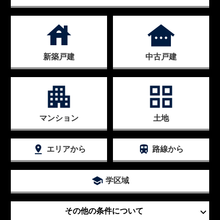
house
other_houses
新築戸建
中古戸建
apartment
grid_view
マンション
土地
pin_drop
train
エリアから
路線から
school
学区域
keyboard_arrow_down
その他の条件について