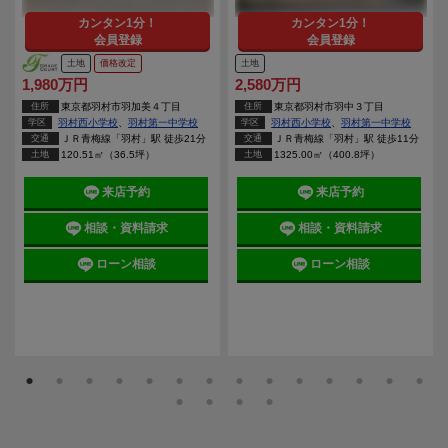
カンタン1分！
カンタン1分！
会員登録
会員登録
土地
土地
価格改定
2,580万円
1,980万円
住所
東京都羽村市羽中３丁目
住所
東京都羽村市羽加美４丁目
学区
羽村西小学校
、
羽村第一中学校
学区
羽村西小学校
、
羽村第一中学校
交通
ＪＲ青梅線「羽村」駅 徒歩11分
交通
ＪＲ青梅線「羽村」駅 徒歩21分
土地
1325.00㎡（400.8坪）
土地
120.51㎡（36.5坪）
来店予約
来店予約
相談・資料請求
相談・資料請求
ローン相談
ローン相談