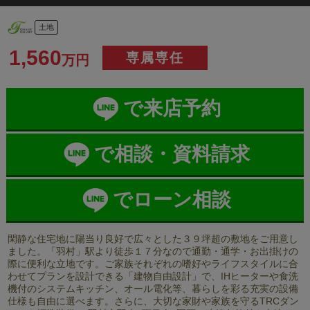
土地
1,560
専属専任
万円
で来店予約
で相談・資料請求
でローン相談
閑静な住宅地に陽当り良好で広々とした３９坪超の敷地をご用意し
ました。「羽村」駅より徒歩１７分なので通勤・通学・お出掛けの
際に便利な立地です。ご家族それぞれの嗜好やライフスタイルに合
わせてプランを設計できる「建物自由設計」で、IHヒーターや食洗
機付のシステムキッチン、オール電化等、暮らしを彩る充実の設備
仕様も自由に選べます。さらに、大切な家財や家族を守るTRCダン