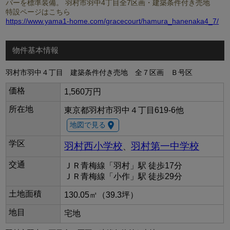
パーを標準装備。 羽村市羽中4丁目全7区画・建築条件付き売地
特設ページはこちら
https://www.yama1-home.com/gracecourt/hamura_hanenaka4_7/
物件基本情報
羽村市羽中４丁目 建築条件付き売地 全７区画 Ｂ号区
価格
1,560万円
所在地
東京都羽村市羽中４丁目619-6他
room
地図で見る
学区
羽村西小学校
羽村第一中学校
、
交通
ＪＲ青梅線「羽村」駅 徒歩17分
ＪＲ青梅線「小作」駅 徒歩29分
土地面積
130.05㎡（39.3坪）
地目
宅地