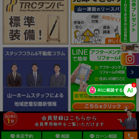
施工実例
chevron_right
1
🤖
AI
AIに相談する
会員登録はこちらから
会員専用物件をご覧いただけます
local_phone
来店予約
相談
ローン相談