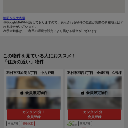
地図を拡大表示
※GoogleMAPを利用しておりますので、表示される物件の位置が実際の所在地とはず
れる場合がございます。
表示や動作は、ご利用の環境や設定により異なる場合がございます。
この物件を見ている人におススメ！
「住所の近い」物件
羽村市羽加美３丁目 中古戸建
羽村市羽西1丁目 全4区画 C号棟
lock
会員限定物件
lock
会員限定物件
カンタン1分！
カンタン1分！
会員登録
会員登録
中古戸建
価格改定
新築戸建