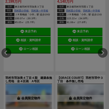
2,199万円
4,140万円
住所
東京都羽村市羽加美３丁目
住所
東京都羽村市羽西１丁目
学区
羽村西小学校
、
羽村第一中学校
学区
羽村西小学校
、
羽村第一中学校
交通
ＪＲ青梅線「小作」駅 徒歩19分
交通
ＪＲ青梅線「小作」駅 徒歩13分
土地
100.07㎡（30.3坪）
土地
115.22㎡（34.9坪）
建物
85.05㎡（25.7坪）
建物
91.08㎡（27.6坪）
来店予約
来店予約
相談・資料請求
相談・資料請求
ローン相談
ローン相談
件
羽村市羽加美４丁目４期 建築条無
【GRACE COURT】 羽村市羽中３
し売地 全４区画 A号区
丁目 条件無し売地
lock
会員限定物件
lock
会員限定物件