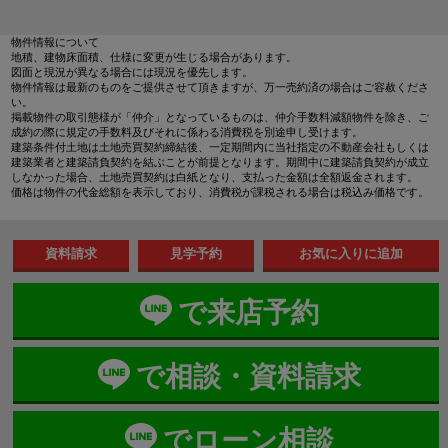
物件情報について
地積、建物床面積、仕様に変更が生じる場合があります。
図面と現況が異なる場合には現況を優先します。
物件情報は最新のものをご提供させて頂きますが、万一売約済の場合はご容赦くださ
い。
掲載物件の取引態様が「仲介」となっているものは、仲介手数料減額物件を除き、ご
成約の際に規定の手数料及びそれに係わる消費税を別途申し受けます。
建築条件付土地は土地売買契約締結後、一定期間内に当社指定の不動産会社もしくは
建築業者と建築請負契約を結ぶことが前提となります。期間中に建築請負契約が成立
しなかった場合、土地売買契約は白紙となり、支払った金額は全額返金されます。
価格は物件の代金総額を表示しており、消費税が課税される場合は税込み価格です。
資料請求
見学予約
で来店予約
で相談・資料請求
でローン相談