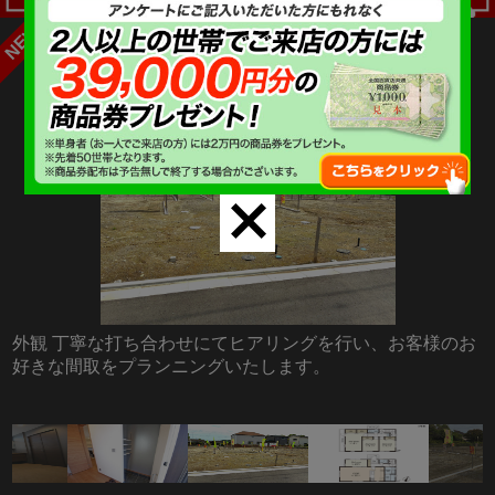
羽村市羽中４丁目 建築条件付き売地 全７
区画 Ｂ号区
close
外観 丁寧な打ち合わせにてヒアリングを行い、お客様のお
好きな間取をプランニングいたします。