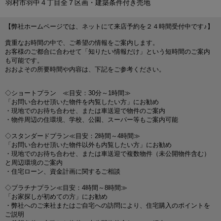
羽村市羽中４丁目全７区画・建築条件付き売地
【弊社ホームページでは、ネットにて来店予約を２４時間受付中です♪】
貴重なお時間の中で、ご希望の情報をご案内します。
お客様のご都合に合わせて「知りたい情報だけ」という短時間のご案内
も可能です。
おおよその所要時間や内容は、下記をご参考ください。
◇ショートプラン ≪目安：30分～1時間≫
「お問い合わせ頂いた物件を内覧したい方」にお勧め
・現地でのお待ち合わせ、または車送迎で物件のご案内
・物件周辺の住環境、学校、公園、スーパー等もご案内可能
◇スタンダードプラン≪目安：2時間～4時間≫
「お問い合わせ頂いた物件以外も内覧したい方」にお勧め
・現地でのお待ち合わせ、または車送迎で複数物件（未公開物件含む）
と周辺環境のご案内
・住宅ローン、資金計画に関するご相談
◇プラチナプラン≪目安：4時間～8時間≫
「お家探しが初めての方」にお勧め
・弊社へのご来社またはご自宅への訪問により、住宅購入のポイントを
ご説明