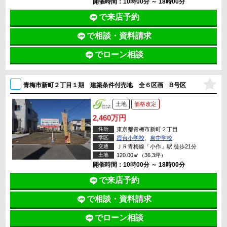
開催時間：10時00分 ～ 18時00分
で来店予約
で相談・資料請求
でローン相談
青梅市新町２丁目１期 建築条件付売地 全６区画 B号区
土地
価格改定
2,460万円
住所
東京都青梅市新町２丁目
学区
霞台小学校
、
泉中学校
交通
ＪＲ青梅線「小作」駅 徒歩21分
土地
120.00㎡（36.3坪）
開催時間：10時00分 ～ 18時00分
で来店予約
で相談・資料請求
でローン相談