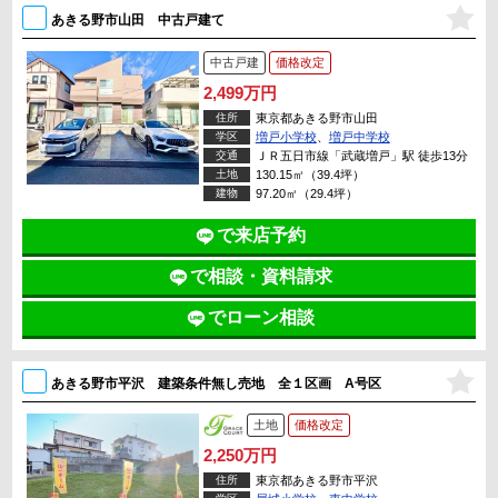
あきる野市山田 中古戸建て
中古戸建
価格改定
2,499万円
住所
東京都あきる野市山田
学区
増戸小学校
、
増戸中学校
交通
ＪＲ五日市線「武蔵増戸」駅 徒歩13分
土地
130.15㎡（39.4坪）
建物
97.20㎡（29.4坪）
で来店予約
で相談・資料請求
でローン相談
あきる野市平沢 建築条件無し売地 全１区画 A号区
土地
価格改定
2,250万円
住所
東京都あきる野市平沢