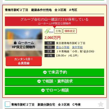
青梅市新町２丁目 建築条件付売地 全３区画 A号区
グループ会社の山一建設だけが保有している
山一ホームHP限定公開物件
土地
価格改定
2,060万円
lock
山一ホーム
住所
東京都青梅市新町２丁目
HP限定公開物件
学区
霞台小学校
、
泉中学校
交通
ＪＲ青梅線「小作」駅 徒歩19分
土地
136.00㎡（41.1坪）
カンタン1分！
会員登録
で来店予約
で相談・資料請求
でローン相談
青梅市新町２丁目 新築分譲住宅 全３区画 C号棟