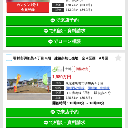
宮」停歩2分
カンタン1分！
土地
178.74㎡（54.1坪）
会員登録
建物
113.02㎡（34.2坪）
で来店予約
で相談・資料請求
でローン相談
羽村市羽加美４丁目４期 建築条無し売地 全４区画 A号区
土地
価格改定
1,980万円
住所
東京都羽村市羽加美４丁目
学区
羽村西小学校
、
羽村第一中学校
交通
ＪＲ青梅線「羽村」駅 徒歩21分
土地
120.51㎡（36.5坪）
開催時間：10時00分 ～ 18時00分
で来店予約
で相談・資料請求