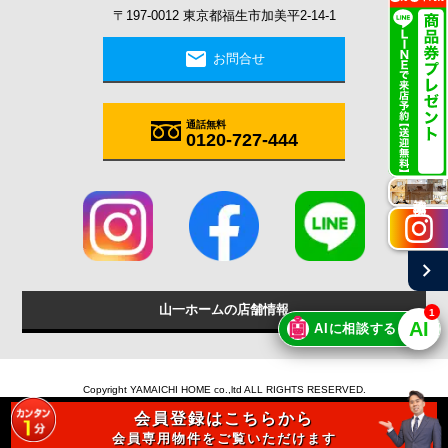
〒197-0012 東京都福生市加美平2-14-1
mail
お問合せ
通話無料
0120-727-444
施工実例
chevron_right
山一ホームの店舗情報
1
🤖
AI
AIに相談する
Copyright YAMAICHI HOME co.,ltd ALL RIGHTS RESERVED.
会員登録はこちらから
会員専用物件をご覧いただけます