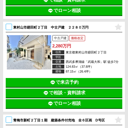
でローン相談
東村山市廻田町２丁目 中古戸建 ２２８０万円
中古戸建
価格改定
2,280万円
住所
東京都東村山市廻田町２丁目
学区
交通
西武多摩湖線「武蔵大和」駅 徒歩7分
土地
124.83㎡（37.8坪）
建物
87.15㎡（26.4坪）
で来店予約
で相談・資料請求
でローン相談
青梅市新町２丁目１期 建築条件付売地 全６区画 D号区