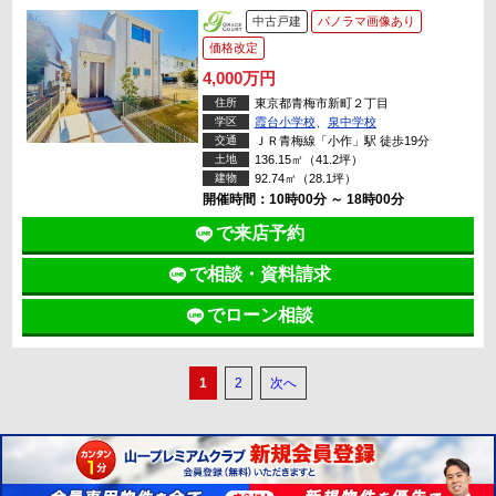
中古戸建
パノラマ画像あり
価格改定
4,000万円
住所
東京都青梅市新町２丁目
学区
霞台小学校
、
泉中学校
交通
ＪＲ青梅線「小作」駅 徒歩19分
土地
136.15㎡（41.2坪）
建物
92.74㎡（28.1坪）
開催時間：10時00分 ～ 18時00分
で来店予約
で相談・資料請求
でローン相談
1
2
次へ