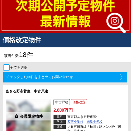
価格改定物件
18件
該当件数
全てを選択
チェックした物件をまとめてお問い合わせ
あきる野市菅生 中古戸建
中古戸建
価格改定
2,800万円
lock
会員限定物件
住所
東京都あきる野市菅生
学区
多西小学校
、
御堂中学校
交通
ＪＲ五日市線「秋川」駅 バス4分「若