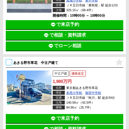
学区
屋城小学校
、
東中学校
交通
ＪＲ五日市線「東秋留」駅 徒歩12分
土地
325.15㎡（98.4坪）
開催時間：10時00分 ～ 18時00分
で来店予約
で相談・資料請求
でローン相談
あきる野市草花 中古戸建て
中古戸建
価格改定
1,980万円
住所
東京都あきる野市草花
学区
多西小学校
、
御堂中学校
交通
ＪＲ五日市線「秋川」駅 徒歩34分
土地
140.58㎡（42.5坪）
建物
84.90㎡（25.7坪）
で来店予約
で相談・資料請求