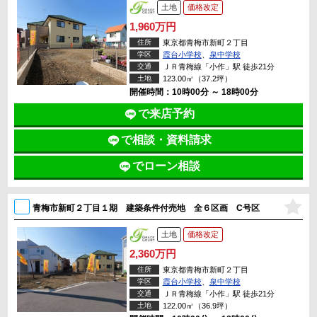
土地
価格改定
1,960万円
住所
東京都青梅市新町２丁目
学区
霞台小学校
、
泉中学校
交通
ＪＲ青梅線「小作」駅 徒歩21分
土地
123.00㎡（37.2坪）
開催時間：10時00分 ～ 18時00分
で来店予約
で相談・資料請求
でローン相談
青梅市新町２丁目１期 建築条件付売地 全６区画 C号区
土地
価格改定
2,360万円
住所
東京都青梅市新町２丁目
学区
霞台小学校
、
泉中学校
交通
ＪＲ青梅線「小作」駅 徒歩21分
土地
122.00㎡（36.9坪）