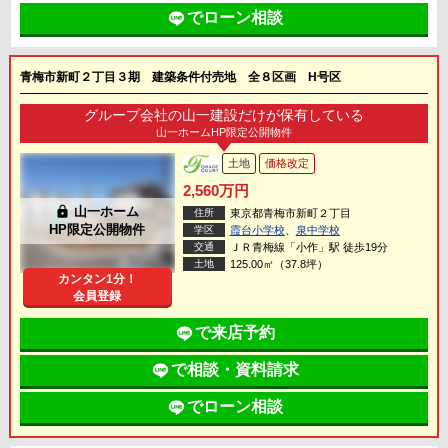
でローン相談
青梅市新町２丁目３期 建築条件付売地 全８区画 H号区
グループ会社の山一建設だけが保有している
山一ホームHP限定公開物件
土地
価格改定
2,560万円
lock
山一ホーム
住所
東京都青梅市新町２丁目
HP限定公開物件
学区
霞台小学校
、
泉中学校
交通
ＪＲ青梅線「小作」駅 徒歩19分
土地
125.00㎡（37.8坪）
カンタン1分！
会員登録
で来店予約
で相談・資料請求
でローン相談