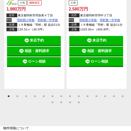
土地
土地
価格改定
2,580万円
1,980万円
住所
東京都羽村市羽中３丁目
住所
東京都羽村市羽加美４丁目
学区
羽村西小学校
、
羽村第一中学校
学区
羽村西小学校
、
羽村第一中学校
交通
ＪＲ青梅線「羽村」駅 徒歩11分
交通
ＪＲ青梅線「羽村」駅 徒歩21分
土地
1325.00㎡（400.8坪）
土地
120.51㎡（36.5坪）
来店予約
来店予約
相談・資料請求
相談・資料請求
ローン相談
ローン相談
物件情報について