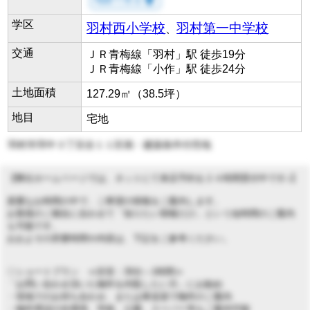
room
学区
羽村西小学校
羽村第一中学校
、
交通
ＪＲ青梅線「羽村」駅 徒歩19分
ＪＲ青梅線「小作」駅 徒歩24分
土地面積
127.29㎡（38.5坪）
地目
宅地
羽村市羽中３丁目全１１区画・建築条件付売地
【弊社ホームページでは、ネットにて来店予約を２４時間受付中です♪】
貴重なお時間の中で、ご希望の情報をご案内します。
お客様のご都合に合わせて「知りたい情報だけ」という短時間のご案内
も可能です。
おおよその所要時間や内容は、下記をご参考ください。
◇ショートプラン ≪目安：30分～1時間≫
「お問い合わせ頂いた物件を内覧したい方」にお勧め
・現地でのお待ち合わせ、または車送迎で物件のご案内
・物件周辺の住環境、学校、公園、スーパー等もご案内可能