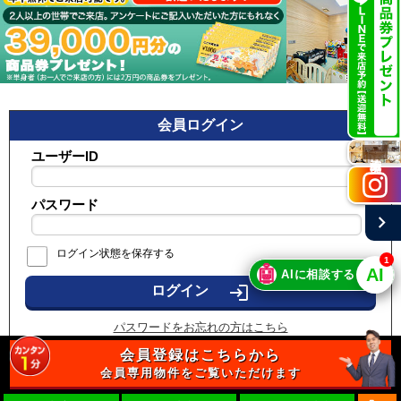
会員ログイン
ユーザーID
施工実例
パスワード
chevron_right
ログイン状態を保存する
1
🤖
AI
AIに相談する
login
パスワードをお忘れの方はこちら
会員登録はこちらから
会員専用物件をご覧いただけます