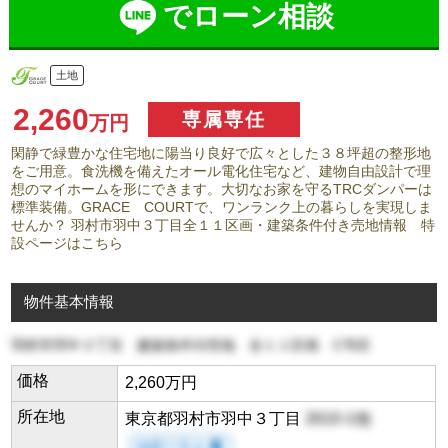
でローン相談
土地
2,260
専属専任
万円
閑静で緑豊かな住宅地に陽当り良好で広々とした３８坪超の整形地
をご用意。食洗機を備えたオール電化住宅など、建物自由設計で理
想のマイホームを形にできます。大切なお家を守るTRCダンパーは
標準装備。GRACE COURTで、ワンランク上の暮らしを実現しま
せんか？ 羽村市羽中３丁目全１１区画・建築条件付き売地情報 特
設ページはこちら
物件基本情報
羽村市羽中３丁目 建築条件付売地 全１１区画 C号区
価格
2,260万円
所在地
東京都羽村市羽中３丁目
2610-1他
地図で見る