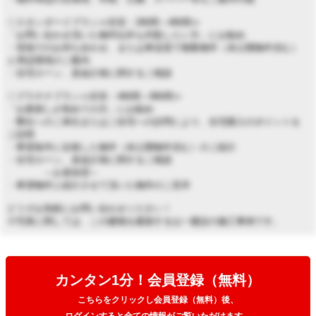
◇スタンダードプラン≪目安：2時間～4時間≫
「お問い合わせ頂いた物件以外も内覧したい方」にお勧め
・現地でのお待ち合わせ、または車送迎で複数物件（未公開物件含む）
と周辺環境のご案内
・住宅ローン、資金計画に関するご相談
◇プラチナプラン≪目安：4時間～8時間≫
「お家探しが初めての方」にお勧め
・弊社へのご来社またはご自宅への訪問により、住宅購入のポイントを
ご説明
・希望条件に合致した物件（未公開物件含む）のご紹介
・住宅ローン、資金計画に関するご相談
～お昼休憩～
・希望物件と紹介させて頂いた物件のご見学
どうぞお気軽にお問い合わせください！
※写真に関しては、この建物を建築する山一建設の施工事例です。
カンタン1分！会員登録（無料）
こちらをクリックし会員登録（無料）後、