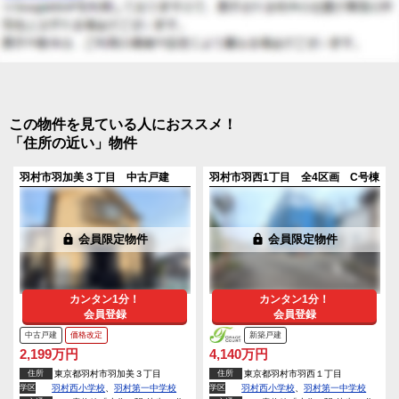
この物件を見ている人におススメ！
「住所の近い」物件
羽村市羽加美３丁目 中古戸建
羽村市羽西1丁目 全4区画 C号棟
lock
会員限定物件
lock
会員限定物件
カンタン1分！
カンタン1分！
会員登録
会員登録
中古戸建
価格改定
新築戸建
2,199万円
4,140万円
住所
東京都羽村市羽加美３丁目
住所
東京都羽村市羽西１丁目
学区
羽村西小学校
、
羽村第一中学校
学区
羽村西小学校
、
羽村第一中学校