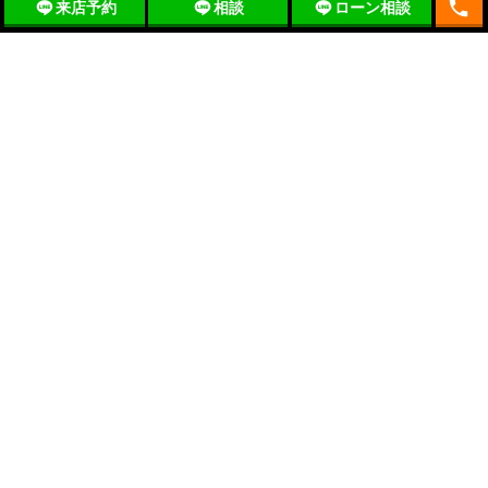
local_phone
来店予約
相談
ローン相談
〒197-0012 東京都福生市加美平2-14-1
mail
お問合せ
通話無料
0120-727-444
山一ホームの店舗情報
Copyright YAMAICHI HOME co.,ltd ALL RIGHTS RESERVED.