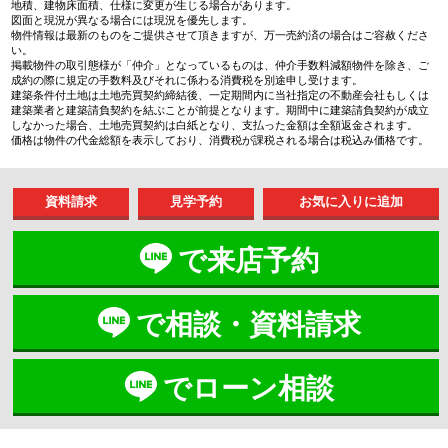
地積、建物床面積、仕様に変更が生じる場合があります。
図面と現況が異なる場合には現況を優先します。
物件情報は最新のものをご提供させて頂きますが、万一売約済の場合はご容赦くださ
い。
掲載物件の取引態様が「仲介」となっているものは、仲介手数料減額物件を除き、ご
成約の際に規定の手数料及びそれに係わる消費税を別途申し受けます。
建築条件付土地は土地売買契約締結後、一定期間内に当社指定の不動産会社もしくは
建築業者と建築請負契約を結ぶことが前提となります。期間中に建築請負契約が成立
しなかった場合、土地売買契約は白紙となり、支払った金額は全額返金されます。
価格は物件の代金総額を表示しており、消費税が課税される場合は税込み価格です。
資料請求
見学予約
で来店予約
で相談・資料請求
でローン相談