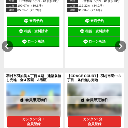
交通
ＪＲ青梅線「小作」駅 徒歩19分
交通
ＪＲ青梅線「小作」駅 徒歩13分
土地
100.07㎡（30.3坪）
土地
115.22㎡（34.9坪）
建物
85.05㎡（25.7坪）
建物
91.08㎡（27.6坪）
来店予約
来店予約
相談・資料請求
相談・資料請求
ローン相談
ローン相談
件
羽村市羽加美４丁目４期 建築条無
【GRACE COURT】 羽村市羽中３
し売地 全４区画 A号区
丁目 条件無し売地
lock
会員限定物件
lock
会員限定物件
カンタン1分！
カンタン1分！
会員登録
会員登録