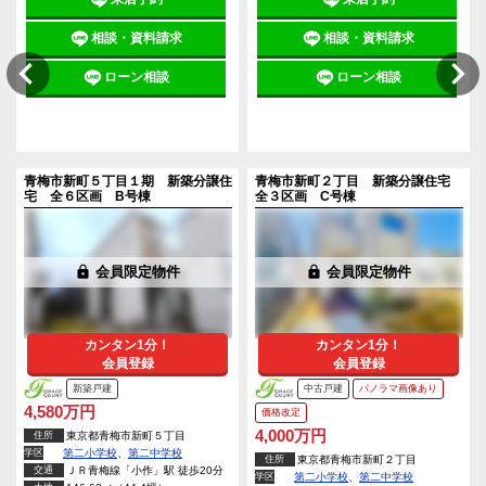
相談・資料請求
相談・資料請求
ローン相談
ローン相談
青梅市新町５丁目１期 新築分譲住
青梅市新町２丁目 新築分譲住宅
宅 全６区画 B号棟
全３区画 C号棟
lock
会員限定物件
lock
会員限定物件
カンタン1分！
カンタン1分！
会員登録
会員登録
新築戸建
中古戸建
パノラマ画像あり
4,580万円
価格改定
4,000万円
住所
東京都青梅市新町５丁目
学区
第二小学校
、
第二中学校
住所
東京都青梅市新町２丁目
交通
ＪＲ青梅線「小作」駅 徒歩20分
学区
第二小学校
、
第二中学校