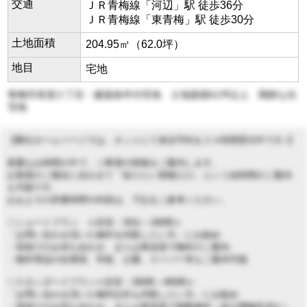
交通
ＪＲ青梅線「河辺」駅 徒歩36分
ＪＲ青梅線「東青梅」駅 徒歩30分
土地面積
204.95㎡（62.0坪）
地目
宅地
青梅市長淵２丁目・建築条件付売地 土地面積61坪以上 閑静な住
宅地
【弊社ホームページでは、ネットにて来店予約を２４時間受付中です♪】
貴重なお時間の中で、ご希望の情報をご案内します。
お客様のご都合に合わせて「知りたい情報だけ」という短時間のご案内
も可能です。
おおよその所要時間や内容は、下記をご参考ください。
◇ショートプラン ≪目安：30分～1時間≫
「お問い合わせ頂いた物件を内覧したい方」にお勧め
・現地でのお待ち合わせ、または車送迎で物件のご案内
・物件周辺の住環境、学校、公園、スーパー等もご案内可能
◇スタンダードプラン≪目安：2時間～4時間≫
「お問い合わせ頂いた物件以外も内覧したい方」にお勧め
・現地でのお待ち合わせ、または車送迎で複数物件（未公開物件含む）