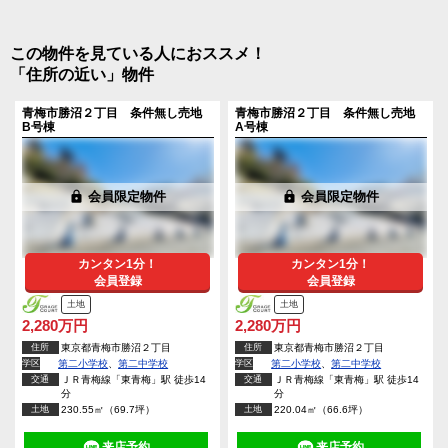
この物件を見ている人におススメ！
「住所の近い」物件
青梅市勝沼２丁目 条件無し売地
青梅市勝沼２丁目 条件無し売地
B号棟
A号棟
lock
会員限定物件
lock
会員限定物件
カンタン1分！
カンタン1分！
会員登録
会員登録
土地
土地
2,280万円
2,280万円
住所
東京都青梅市勝沼２丁目
住所
東京都青梅市勝沼２丁目
学区
第二小学校
、
第二中学校
学区
第二小学校
、
第二中学校
交通
ＪＲ青梅線「東青梅」駅 徒歩14
交通
ＪＲ青梅線「東青梅」駅 徒歩14
分
分
土地
230.55㎡（69.7坪）
土地
220.04㎡（66.6坪）
来店予約
来店予約