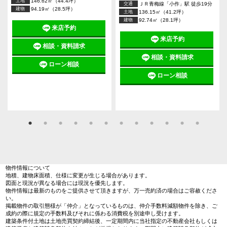
土地
146.62㎡（44.4坪）
交通
ＪＲ青梅線「小作」駅 徒歩19分
建物
94.19㎡（28.5坪）
土地
136.15㎡（41.2坪）
建物
92.74㎡（28.1坪）
来店予約
来店予約
相談・資料請求
相談・資料請求
ローン相談
ローン相談
物件情報について
地積、建物床面積、仕様に変更が生じる場合があります。
図面と現況が異なる場合には現況を優先します。
物件情報は最新のものをご提供させて頂きますが、万一売約済の場合はご容赦くださ
い。
掲載物件の取引態様が「仲介」となっているものは、仲介手数料減額物件を除き、ご
成約の際に規定の手数料及びそれに係わる消費税を別途申し受けます。
建築条件付土地は土地売買契約締結後、一定期間内に当社指定の不動産会社もしくは