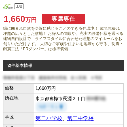
土地
1,660
専属専任
万円
緑に囲まれ自然を身近に感じることのできる住環境！ 敷地面積61
坪超の広々とした敷地！ お好みの間取や、充実の設備仕様を選べる
建物自由設計で、ライフスタイルに合わせた理想のマイホームをお
創りいただけます。 大切なご家族や住まいを地震から守る、制震・
耐震工法「FRダンパー」は標準装備！
物件基本情報
青梅市長淵２丁目 建築条件付売地 全１区画 Ａ号区
価格
1,660万円
所在地
東京都青梅市長淵２丁目
804番5他
room
地図で見る
学区
第二小学校
第二中学校
、