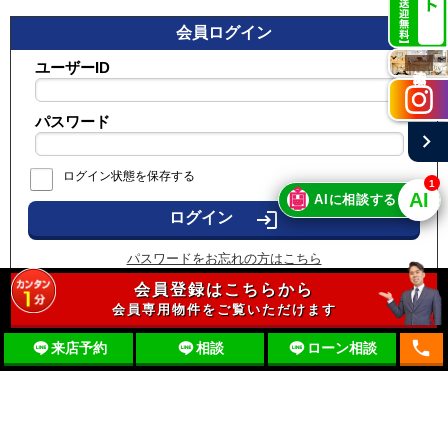
会員ログイン
ユーザーID
施工実例
パスワード
chevron_right
ログイン状態を保存する
1
🤖
AI
AIに相談する
login
パスワードをお忘れの方はこちら
会員登録はこちらから
会員専用物件をご覧いただけます
local_phone
来店予約
相談
ローン相談
〒197-0012 東京都福生市加美平2-14-1