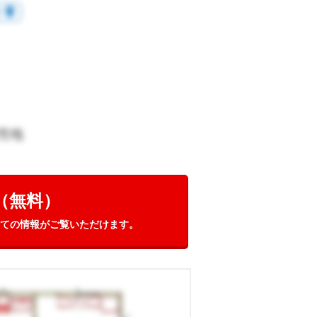
room
る
売地
（無料）
ての情報がご覧いただけます。