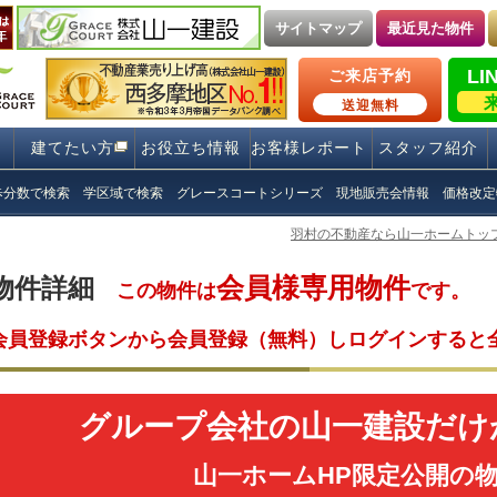
サイトマップ
最近見た物件
LI
ご来店予約
送迎無料
建てたい方
お役立ち情報
お客様レポート
スタッフ紹介
歩分数で検索
学区域で検索
グレースコートシリーズ
現地販売会情報
価格改定
羽村の不動産なら山一ホームトッ
会員様専用物件
物件詳細
この物件は
です。
会員登録ボタンから会員登録（無料）しログインすると
グループ会社の山一建設だけ
山一ホームHP限定公開の