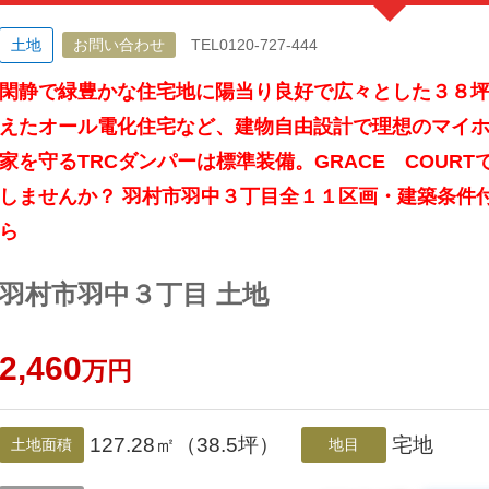
土地
お問い合わせ
TEL0120-727-444
閑静で緑豊かな住宅地に陽当り良好で広々とした３８
えたオール電化住宅など、建物自由設計で理想のマイ
家を守るTRCダンパーは標準装備。GRACE COUR
しませんか？ 羽村市羽中３丁目全１１区画・建築条件
ら
羽村市羽中３丁目 土地
2,460
万円
127.28㎡（38.5坪）
宅地
土地面積
地目