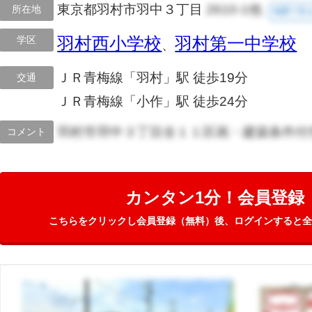
東京都羽村市羽中３丁目
2610-1他
所在地
地図で見
学区
羽村西小学校
羽村第一中学校
、
ＪＲ青梅線「羽村」駅 徒歩19分
交通
ＪＲ青梅線「小作」駅 徒歩24分
羽村市羽中３丁目全１１区画・建築条件付
コメント
カンタン1分！会員登録
こちらをクリックし会員登録（無料）後、ログインすると全