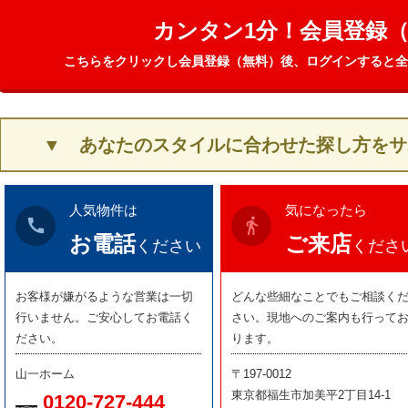
カンタン1分！会員登録
こちらをクリックし会員登録（無料）後、ログインすると全
▼ あなたのスタイルに合わせた探し方をサ
人気物件は
気になったら
call
directions_walk
お電話
ご来店
ください
くださ
お客様が嫌がるような営業は一切
どんな些細なことでもご相談く
行いません。ご安心してお電話く
さい。現地へのご案内も行って
ださい。
ります。
山一ホーム
〒197-0012
東京都福生市加美平2丁目14-1
0120-727-444