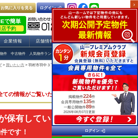
chevron_right
お気に入りを見る
login
ログイン
NEで簡単
来店予約
企業情報
店舗情報
採用情報
物件
中古物件
人気物件ランキング
Q＆A
プ
>
買いたい方
> 羽村市羽中３丁目 土地 物件詳細
全ての情報がご覧いただけます。
224
掲載物件
件
135
会員専用物件
件
89
一般公開物件
件
2026年08月07日更新
が保有している
物件です！
login
ログイン