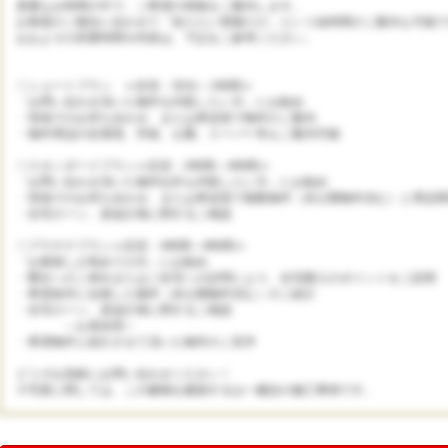
貴重なお時間の中で、ご希望の情報をご案内します。
お客様のご都合に合わせて「知りたい情報だけ」という短時間のご案内も可能で
おおよその所要時間や内容は、下記をご参考ください。
◇ショートプラン ≪目安：30分～1時間≫
「お問い合わせ頂いた物件を内覧したい方」にお勧め
・現地でのお待ち合わせ、または車送迎で物件のご案内
・物件周辺の住環境、学校、公園、スーパー等もご案内可能
◇スタンダードプラン≪目安：2時間～4時間≫
「お問い合わせ頂いた物件以外も内覧したい方」にお勧め
・現地でのお待ち合わせ、または車送迎で複数物件（未公開物件含む）と周辺環
・住宅ローン、資金計画に関するご相談
◇プラチナプラン≪目安：4時間～8時間≫
「お家探しが初めての方」にお勧め
・弊社へのご来社またはご自宅への訪問により、住宅購入のポイントをご説明
・希望条件に合致した物件（未公開物件含む）のご紹介
・住宅ローン、資金計画に関するご相談
～お昼休憩～
・希望物件と紹介させて頂いた物件のご見学
どうぞお気軽にお問い合わせください！
※写真に関しては、この建物を建築する山一建設の施工事例です。