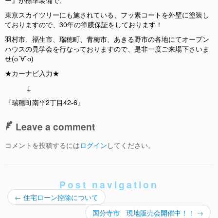
東京スカイツリーにも施されている、フッ素コートを外壁に塗装し
ておりますので、
30
年の塗膜保証をしております！
羽村市、福生市、瑞穂町、青梅市、あきる野市の各地にてオープン
ハウスの見学会を行なっておりますので、是非一度ご来場下さいま
せ
(о´
∀
`о)
★
カーナビ入力
★
↓
『瑞穂町南平
2
丁目
42-6
』
Leave a comment
コメントを投稿するには
ログイン
してください。
Post navigation
←
住宅ローン控除について
国分寺市 現地販売会開催中！！
→