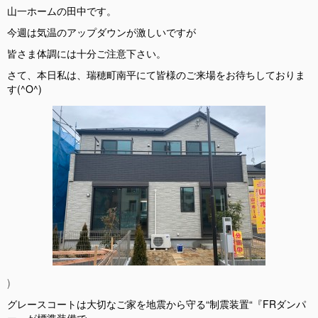
山一ホームの田中です。
今週は気温のアップダウンが激しいですが
皆さま体調には十分ご注意下さい。
さて、本日私は、瑞穂町南平にて皆様のご来場をお待ちしておりま
す
(^O^)
)
グレースコートは大切なご家を地震から守る
“
制震装置
“
『
FR
ダンパ
ー』が標準装備で、