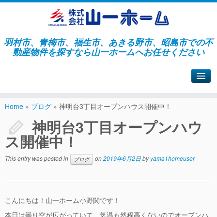
羽村市、青梅市、福生市、あきる野市、昭島市での不
動産物件を探すなら山一ホームへお任せください
山一ホームサイトへ戻る
Home
»
ブログ
»
神明台3丁目オープンハウス開催中！
神明台3丁目オープンハウ
ス開催中！
This entry was posted in
on
2019年6月2日
by
yama1homeuser
ブログ
こんにちは！山一ホーム小野関です！
本日は曇り空が広がっていて、気温も然程高くないのでオープンハ