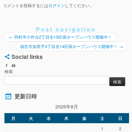
コメントを投稿するには
ログイン
してください。
Post navigation
←
羽村市小作台2丁目全15区画オープンハウス開催中！
福生市加美平3丁目全14区画オープンハウス開催中！
→
Social links
検索:
更新日時
2026年8月
月
火
水
木
金
土
日
1
2