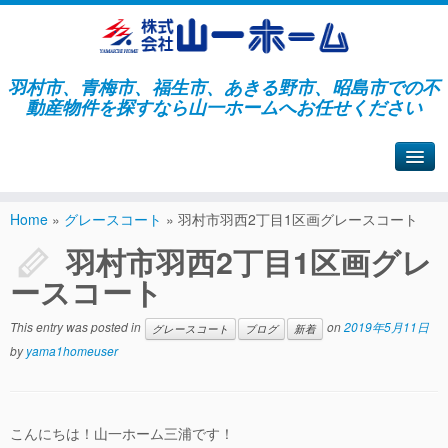
羽村市、青梅市、福生市、あきる野市、昭島市での不
動産物件を探すなら山一ホームへお任せください
山一ホームサイトへ戻る
Home
»
グレースコート
»
羽村市羽西2丁目1区画グレースコート
羽村市羽西2丁目1区画グレ
ースコート
This entry was posted in
on
2019年5月11日
グレースコート
ブログ
新着
by
yama1homeuser
こんにちは！山一ホーム三浦です！