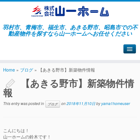
羽村市、青梅市、福生市、あきる野市、昭島市での不
動産物件を探すなら山一ホームへお任せください
山一ホームサイトへ戻る
Home
»
ブログ
»
【あきる野市】新築物件情報
【あきる野市】新築物件情
報
This entry was posted in
on
2018年11月10日
by
yama1homeuser
ブログ
こんにちは！
山一ホームの鈴木です！