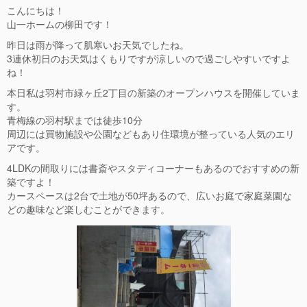
こんにちは！
山一ホームの柳田です！
昨日は雨が降って肌寒いお天気でしたね。
3連休初日のお天気はくもりですが涼しいので過ごしやすいですよ
ね！
本日私は羽村市緑ヶ丘2丁目の新築のオープンハウスを開催していま
す。
青梅線の羽村駅までは徒歩10分
周辺には買物施設や公園などもあり住環境が整っている人気のエリ
アです。
4LDKの間取りには書斎やスタディコーナーもあるのでおすすめの新
築ですよ！
カースペースは2台で土地が50坪あるので、広いお庭で家庭菜園な
どの趣味など楽しむことができます。