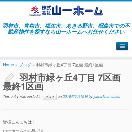
羽村市、青梅市、福生市、あきる野市、昭島市での不
動産物件を探すなら山一ホームへお任せください
山一ホームサイトへ戻る
Home
»
ブログ
»
羽村市緑ヶ丘4丁目 7区画 最終1区画
羽村市緑ヶ丘4丁目 7区画
最終1区画
This entry was posted in
on
2018年9月15日
by
yama1homeuser
ブログ
皆様こんにちは！
山一ホームの小島です。