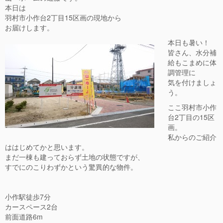
本日は
羽村市小作台2丁目15区画の現地から
お届けします。
本日も暑い！
皆さん、水分補
給もこまめに体
調管理に
気を付けましょ
う。
ここ羽村市小作
台2丁目の15区
画。
私からのご紹介
ははじめてかと思います。
まだ一棟も建っておらず土地の状態ですが、
すでにのこりわずかという驚異的な物件。
小作駅徒歩7分
カースペース2台
前面道路6m