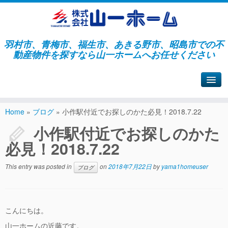
羽村市、青梅市、福生市、あきる野市、昭島市での不
動産物件を探すなら山一ホームへお任せください
山一ホームサイトへ戻る
Home
»
ブログ
»
小作駅付近でお探しのかた必見！2018.7.22
小作駅付近でお探しのかた
必見！2018.7.22
This entry was posted in
on
2018年7月22日
by
yama1homeuser
ブログ
こんにちは。
山一ホームの近藤です。