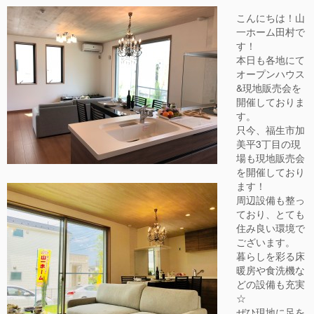
こんにちは！山
一ホーム田村で
す！
本日も各地にて
オープンハウス
&現地販売会を
開催しておりま
す。
只今、福生市加
美平3丁目の現
場も現地販売会
を開催しており
ます！
周辺設備も整っ
ており、とても
住み良い環境で
ございます。
暮らしを彩る床
暖房や食洗機な
どの設備も充実
☆
ぜひ現地に足を