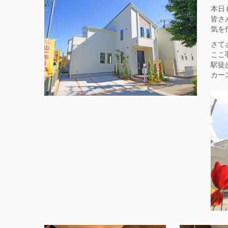
本日
皆さ
気を
さて
ここ
駅徒
カー