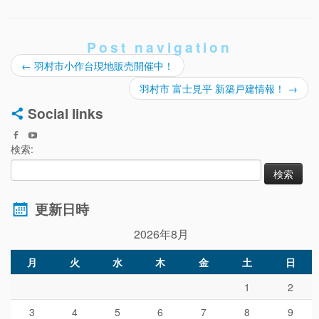
Post navigation
←
羽村市小作台現地販売開催中！
羽村市 富士見平 新築戸建情報！
→
Social links
検索:
更新日時
2026年8月
月
火
水
木
金
土
日
1
2
3
4
5
6
7
8
9