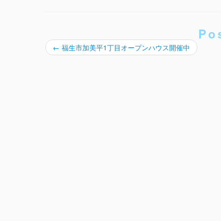
Po
←
福生市加美平1丁目オープンハウス開催中