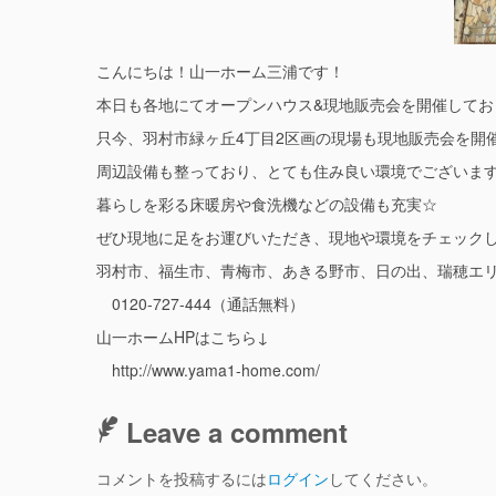
こんにちは！山一ホーム三浦です！
本日も各地にてオープンハウス&現地販売会を開催してお
只今、羽村市緑ヶ丘4丁目2区画の現場も現地販売会を開
周辺設備も整っており、とても住み良い環境でございま
暮らしを彩る床暖房や食洗機などの設備も充実☆
ぜひ現地に足をお運びいただき、現地や環境をチェック
羽村市、福生市、青梅市、あきる野市、日の出、瑞穂エ
0120-727-444（通話無料）
山一ホームHPはこちら↓
http://www.yama1-home.com/
Leave a comment
コメントを投稿するには
ログイン
してください。