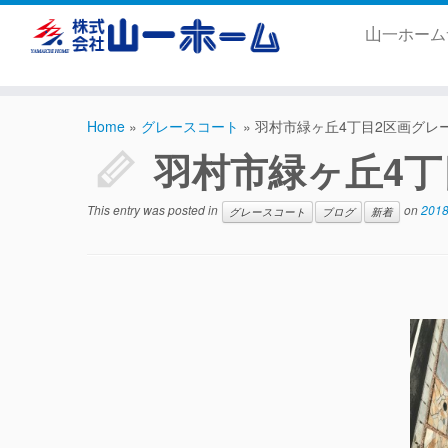
山一ホー
Home
»
グレースコート
»
羽村市緑ヶ丘4丁目2区画グレ
羽村市緑ヶ丘4丁
This entry was posted in
on
201
グレースコート
ブログ
新着