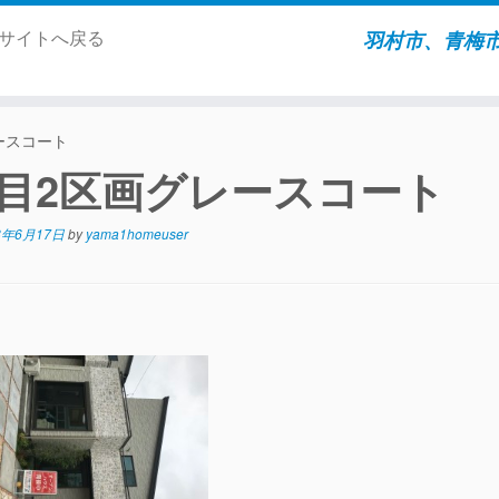
ムサイトへ戻る
羽村市、青梅
ースコート
目2区画グレースコート
8年6月17日
by
yama1homeuser