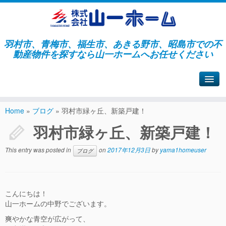
羽村市、青梅市、福生市、あきる野市、昭島市での不
動産物件を探すなら山一ホームへお任せください
山一ホームサイトへ戻る
Home
»
ブログ
»
羽村市緑ヶ丘、新築戸建！
羽村市緑ヶ丘、新築戸建！
This entry was posted in
on
2017年12月3日
by
yama1homeuser
ブログ
こんにちは！
山一ホームの中野でございます。
爽やかな青空が広がって、