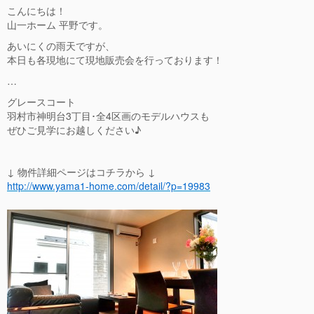
こんにちは！
山一ホーム 平野です。
あいにくの雨天ですが、
本日も各現地にて現地販売会を行っております！
…
グレースコート
羽村市神明台3丁目･全4区画のモデルハウスも
ぜひご見学にお越しください♪
↓ 物件詳細ページはコチラから ↓
http://www.yama1-home.com/detail/?p=19983