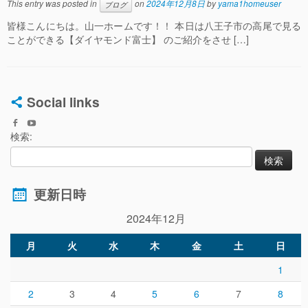
This entry was posted in
on
2024年12月8日
by
yama1homeuser
ブログ
皆様こんにちは。山一ホームです！！ 本日は八王子市の高尾で見る
ことができる【ダイヤモンド富士】 のご紹介をさせ […]
Social links
検索:
更新日時
2024年12月
月
火
水
木
金
土
日
1
2
3
4
5
6
7
8