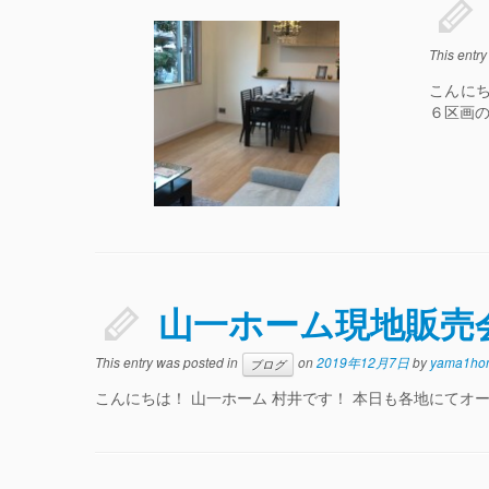
This entr
こんに
６区画の
山一ホーム現地販売
This entry was posted in
on
2019年12月7日
by
yama1ho
ブログ
こんにちは！ 山一ホーム 村井です！ 本日も各地にてオー