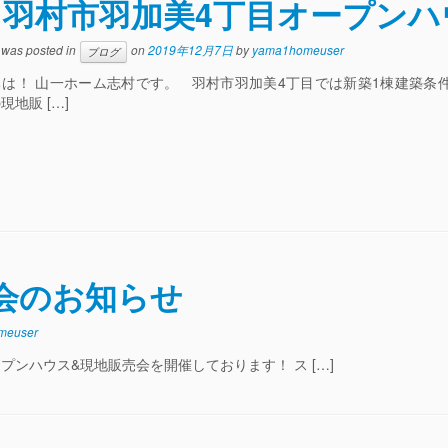
羽村市羽加美4丁目オープンハ
y was posted in
on
2019年12月7日
by
yama1homeuser
ブログ
ちは！ 山一ホーム志村です。 羽村市羽加美4丁目では新築1棟建築条
現地販 […]
会のお知らせ
meuser
プンハウス&現地販売会を開催しております！ ス […]