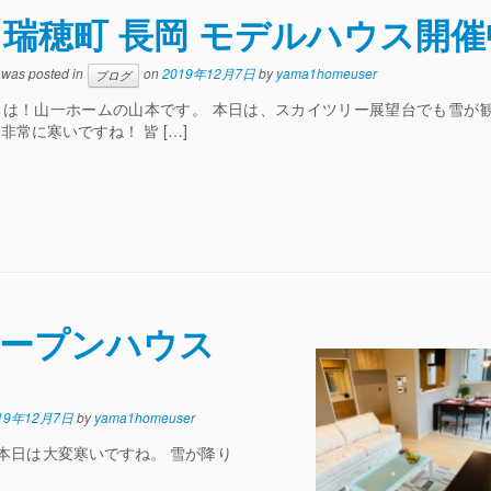
瑞穂町 長岡 モデルハウス開催
y was posted in
on
2019年12月7日
by
yama1homeuser
ブログ
ちは！山一ホームの山本です。 本日は、スカイツリー展望台でも雪が
非常に寒いですね！ 皆 […]
オープンハウス
19年12月7日
by
yama1homeuser
本日は大変寒いですね。 雪が降り