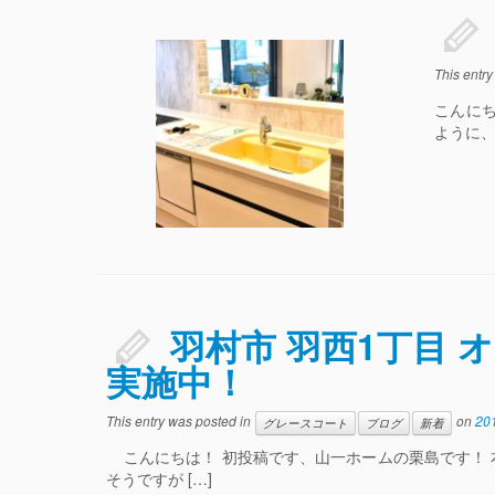
This entr
こんに
ように、
羽村市 羽西1丁目 
実施中！
This entry was posted in
on
20
グレースコート
ブログ
新着
こんにちは！ 初投稿です、山一ホームの栗島です！ 
そうですが […]