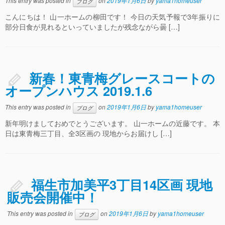
This entry was posted in
on
2019年1月6日
by
yama1homeuser
ブログ
こんにちは！ 山一ホームの柳田です！ 今日の天気予報で3年振りに
部分日食が見れるといっていましたが残念ながら曇 […]
新春！東青梅グレースコートの
オープンハウス 2019.1.6
This entry was posted in
on
2019年1月6日
by
yama1homeuser
ブログ
新年明けましておめでとうございます。 山一ホームの近藤です。 本
日は東青梅三丁目、全3区画の 現地からお届けし […]
福生市加美平3丁目14区画 現地
販売会開催中！
This entry was posted in
on
2019年1月6日
by
yama1homeuser
ブログ