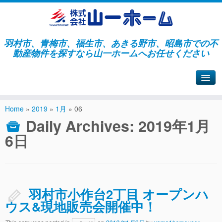
羽村市、青梅市、福生市、あきる野市、昭島市での不
動産物件を探すなら山一ホームへお任せください
山一ホームサイトへ戻る
Home
»
2019
»
1月
»
06
Daily Archives:
2019年1月
6日
羽村市小作台2丁目 オープンハ
ウス&現地販売会開催中！