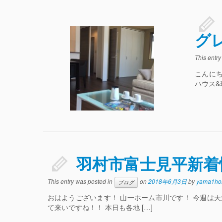
グ
This entr
こんに
ハウス&
羽村市富士見平新着
This entry was posted in
on
2018年6月3日
by
yama1ho
ブログ
おはようございます！ 山一ホーム市川です！ 今週は
て来いですね！！ 本日も各地 […]