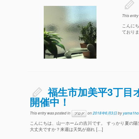
This entr
こんに
ておりま
福生市加美平3丁目
開催中！
This entry was posted in
on
2018年6月3日
by
yama1ho
ブログ
こんにちは、山一ホームの吉川です。 すっかり夏の
大丈夫ですか？来週は天気が崩れ […]