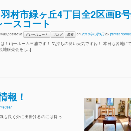
羽村市緑ヶ丘4丁目全2区画B
レースコート
y was posted in
on
2018年6月3日
by
yama1homeu
グレースコート
ブログ
新着
ちは！山一ホーム三浦です！ 気持ちの良い天気ですね！ 本日も各地に
現地販売会を […]
情報！
meuser
天気も良く外に出掛けるのには持っ