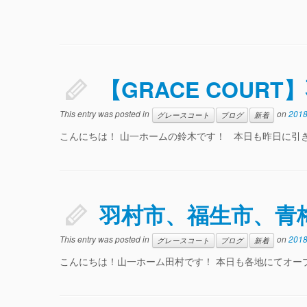
【GRACE COUR
This entry was posted in
on
201
グレースコート
ブログ
新着
こんにちは！ 山一ホームの鈴木です！ 本日も昨日に引き続
羽村市、福生市、青梅市
This entry was posted in
on
201
グレースコート
ブログ
新着
こんにちは！山一ホーム田村です！ 本日も各地にてオープ