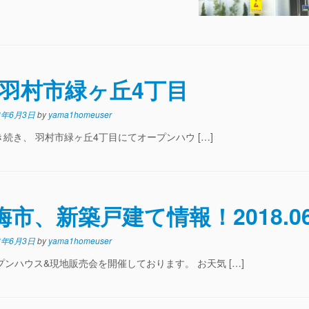
T】羽村市緑ヶ丘4丁目
8年6月3日
by
yama1homeuser
き、 羽村市緑ヶ丘4丁目にてオープンハウ […]
、新築戸建て情報！2018.06.
8年6月3日
by
yama1homeuser
ンハウス&現地販売会を開催しております。 お天気 […]