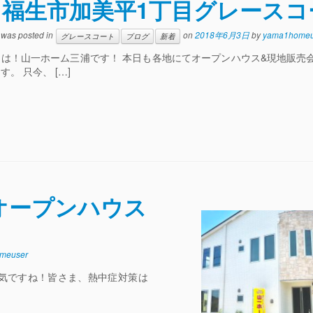
福生市加美平1丁目グレースコ
y was posted in
on
2018年6月3日
by
yama1homeu
グレースコート
ブログ
新着
ちは！山一ホーム三浦です！ 本日も各地にてオープンハウス&現地販売
す。 只今、 […]
オープンハウス
meuser
陽気ですね！皆さま、熱中症対策は