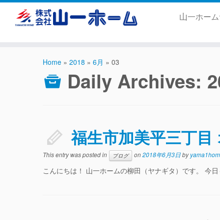
山一ホー
Home
»
2018
»
6月
»
03
Daily Archives:
福生市加美平三丁目
This entry was posted in
on
2018年6月3日
by
yama1hom
ブログ
こんにちは！ 山一ホームの柳田（ヤナギタ）です。 今日