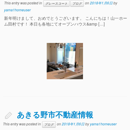
This entry was posted in
on
2018年1月6日
by
グレースコート
ブログ
yama1homeuser
新年明けまして、おめでとうございます。 こんにちは！山一ホー
ム田村です！ 本日も各地にてオープンハウス&amp […]
あきる野市不動産情報
This entry was posted in
on
2018年1月6日
by
yama1homeuser
ブログ