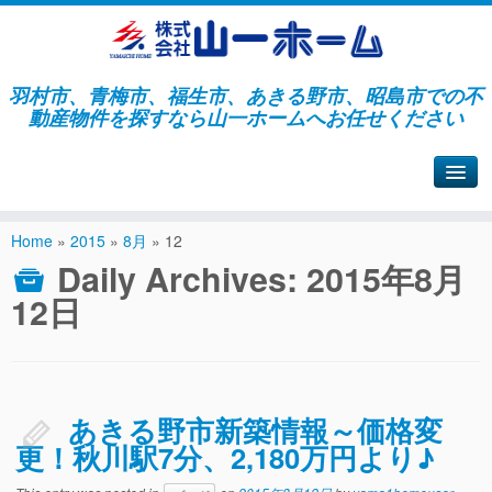
羽村市、青梅市、福生市、あきる野市、昭島市での不
動産物件を探すなら山一ホームへお任せください
山一ホームサイトへ戻る
Home
»
2015
»
8月
»
12
Daily Archives:
2015年8月
12日
あきる野市新築情報～価格変
更！秋川駅7分、2,180万円より♪