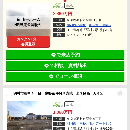
土地
2,360万円
lock
山一ホーム
住所
東京都羽村市羽中３丁目
HP限定公開物件
学区
羽村西小学校
、
羽村第一中学校
交通
ＪＲ青梅線「羽村」駅 徒歩16分
土地
137.00㎡（41.4坪）
カンタン1分！
会員登録
で来店予約
で相談・資料請求
でローン相談
羽村市羽中４丁目 建築条件付き売地 全７区画 A号区
土地
1,860万円
住所
東京都羽村市羽中４丁目
学区
羽村西小学校
、
羽村第一中学校
交通
ＪＲ青梅線「羽村」駅 徒歩17分