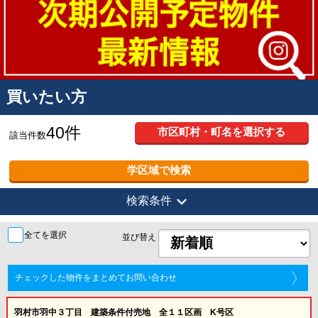
買いたい方
40件
市区町村・町名を選択する
該当件数
学区域で検索
expand_more
検索条件
全てを選択
並び替え
チェックした物件をまとめてお問い合わせ
羽村市羽中３丁目 建築条件付売地 全１１区画 K号区