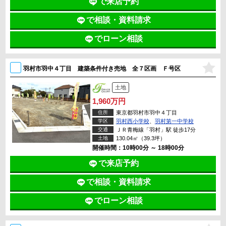
で来店予約
で相談・資料請求
でローン相談
羽村市羽中４丁目 建築条件付き売地 全７区画 Ｆ号区
土地
1,960万円
住所
東京都羽村市羽中４丁目
学区
羽村西小学校
、
羽村第一中学校
交通
ＪＲ青梅線「羽村」駅 徒歩17分
土地
130.04㎡（39.3坪）
開催時間：10時00分 ～ 18時00分
で来店予約
で相談・資料請求
でローン相談