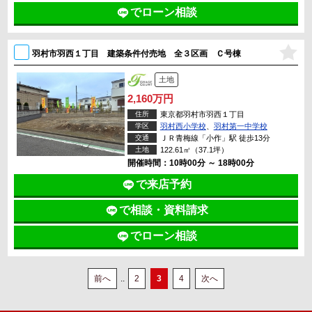
でローン相談
羽村市羽西１丁目 建築条件付売地 全３区画 Ｃ号棟
土地
2,160万円
住所
東京都羽村市羽西１丁目
学区
羽村西小学校
、
羽村第一中学校
交通
ＪＲ青梅線「小作」駅 徒歩13分
土地
122.61㎡（37.1坪）
開催時間：10時00分 ～ 18時00分
で来店予約
で相談・資料請求
でローン相談
前へ
..
2
3
4
次へ