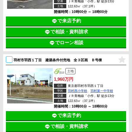
交通
ＪＲ青梅線「小作」駅 徒歩13分
土地
122.63㎡（37.1坪）
開催時間：10時00分 ～ 18時00分
で来店予約
で相談・資料請求
でローン相談
羽村市羽西１丁目 建築条件付売地 全３区画 Ｂ号棟
土地
1,960万円
住所
東京都羽村市羽西１丁目
学区
羽村西小学校
、
羽村第一中学校
交通
ＪＲ青梅線「小作」駅 徒歩13分
土地
122.63㎡（37.1坪）
開催時間：10時00分 ～ 18時00分
で来店予約
で相談・資料請求