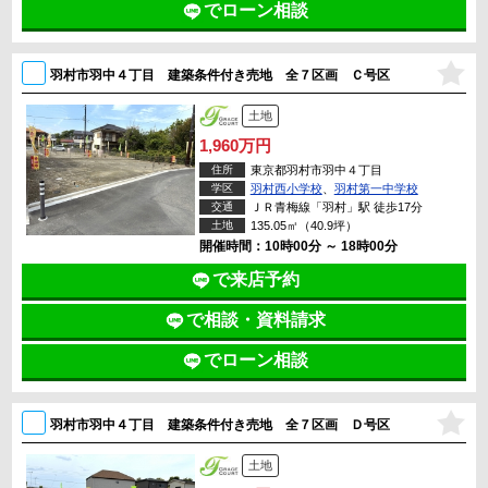
でローン相談
羽村市羽中４丁目 建築条件付き売地 全７区画 Ｃ号区
土地
1,960万円
住所
東京都羽村市羽中４丁目
学区
羽村西小学校
、
羽村第一中学校
交通
ＪＲ青梅線「羽村」駅 徒歩17分
土地
135.05㎡（40.9坪）
開催時間：10時00分 ～ 18時00分
で来店予約
で相談・資料請求
でローン相談
羽村市羽中４丁目 建築条件付き売地 全７区画 Ｄ号区
土地