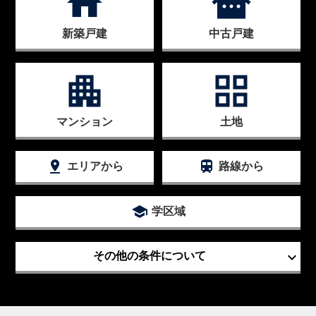
house
other_houses
新築戸建
中古戸建
apartment
grid_view
マンション
土地
pin_drop
train
エリアから
路線から
school
学区域
keyboard_arrow_down
その他の条件について