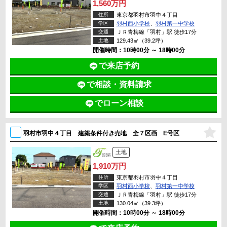
1,560万円
住所
東京都羽村市羽中４丁目
学区
羽村西小学校
、
羽村第一中学校
交通
ＪＲ青梅線「羽村」駅 徒歩17分
土地
129.43㎡（39.2坪）
開催時間：10時00分 ～ 18時00分
で来店予約
で相談・資料請求
でローン相談
羽村市羽中４丁目 建築条件付き売地 全７区画 E号区
土地
1,910万円
住所
東京都羽村市羽中４丁目
学区
羽村西小学校
、
羽村第一中学校
交通
ＪＲ青梅線「羽村」駅 徒歩17分
土地
130.04㎡（39.3坪）
開催時間：10時00分 ～ 18時00分