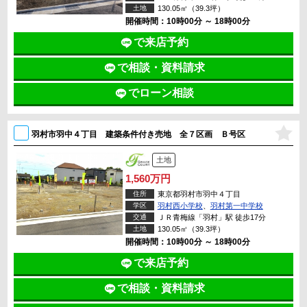
土地
130.05㎡（39.3坪）
開催時間：10時00分 ～ 18時00分
で来店予約
で相談・資料請求
でローン相談
羽村市羽中４丁目 建築条件付き売地 全７区画 Ｂ号区
土地
1,560万円
住所
東京都羽村市羽中４丁目
学区
羽村西小学校
、
羽村第一中学校
交通
ＪＲ青梅線「羽村」駅 徒歩17分
土地
130.05㎡（39.3坪）
開催時間：10時00分 ～ 18時00分
で来店予約
で相談・資料請求