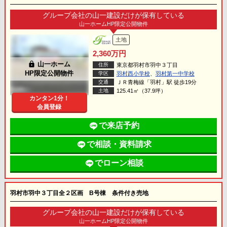
グループ会社の山一建設だけが保有している
山一ホームHP限定公開物件
土地
2,360万円
lock
山一ホーム
住所
東京都羽村市羽中３丁目
HP限定公開物件
学区
羽村西小学校
、
羽村第一中学校
交通
ＪＲ青梅線「羽村」駅 徒歩19分
土地
125.41㎡（37.9坪）
カンタン1分！
会員登録
で来店予約
で相談・資料請求
でローン相談
羽村市羽中３丁目全２区画 B号棟 条件付き売地
グループ会社の山一建設だけが保有している
山一ホームHP限定公開物件