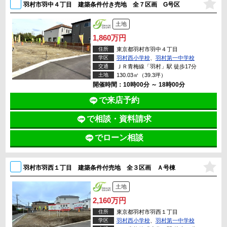
羽村市羽中４丁目 建築条件付き売地 全７区画 G号区
土地
1,860万円
住所
東京都羽村市羽中４丁目
学区
羽村西小学校
、
羽村第一中学校
交通
ＪＲ青梅線「羽村」駅 徒歩17分
土地
130.03㎡（39.3坪）
開催時間：10時00分 ～ 18時00分
で来店予約
で相談・資料請求
でローン相談
羽村市羽西１丁目 建築条件付売地 全３区画 Ａ号棟
土地
2,160万円
住所
東京都羽村市羽西１丁目
学区
羽村西小学校
、
羽村第一中学校