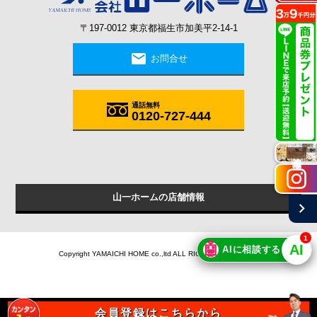
〒197-0012 東京都福生市加美平2-14-1
mail
お問合せ
通話無料
0120-727-444
施工実例
chevron_right
山一ホームの店舗情報
1
🤖
AI
AIに相談する
Copyright YAMAICHI HOME co.,ltd ALL RIGHTS RESERVED.
会員登録はこちらから