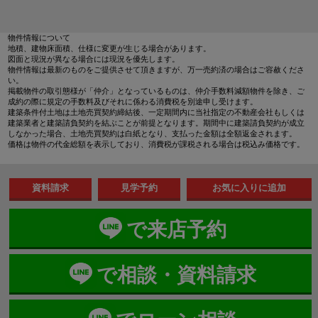
物件情報について
地積、建物床面積、仕様に変更が生じる場合があります。
図面と現況が異なる場合には現況を優先します。
物件情報は最新のものをご提供させて頂きますが、万一売約済の場合はご容赦くださ
い。
掲載物件の取引態様が「仲介」となっているものは、仲介手数料減額物件を除き、ご
成約の際に規定の手数料及びそれに係わる消費税を別途申し受けます。
建築条件付土地は土地売買契約締結後、一定期間内に当社指定の不動産会社もしくは
建築業者と建築請負契約を結ぶことが前提となります。期間中に建築請負契約が成立
しなかった場合、土地売買契約は白紙となり、支払った金額は全額返金されます。
価格は物件の代金総額を表示しており、消費税が課税される場合は税込み価格です。
資料請求
見学予約
で来店予約
で相談・資料請求