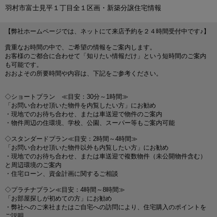
羽村市富士見平１丁目全１区画・新築分譲住宅情報
【弊社ホームページでは、ネットにて来店予約を２４時間受付中です♪】
貴重なお時間の中で、ご希望の情報をご案内します。
お客様のご都合に合わせて「知りたい情報だけ」という短時間のご案内
も可能です。
おおよその所要時間や内容は、下記をご参考ください。
◇ショートプラン ≪目安：30分～1時間≫
「お問い合わせ頂いた物件を内覧したい方」にお勧め
・現地でのお待ち合わせ、または車送迎で物件のご案内
・物件周辺の住環境、学校、公園、スーパー等もご案内可能
◇スタンダードプラン≪目安：2時間～4時間≫
「お問い合わせ頂いた物件以外も内覧したい方」にお勧め
・現地でのお待ち合わせ、または車送迎で複数物件（未公開物件含む）
と周辺環境のご案内
・住宅ローン、資金計画に関するご相談
◇プラチナプラン≪目安：4時間～8時間≫
「お部屋探しが初めての方」にお勧め
・弊社へのご来社またはご自宅への訪問により、住宅購入のポイントを
ご説明