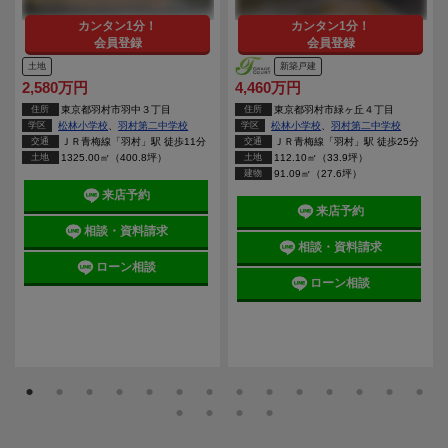
カンタン1分！
カンタン1分！
会員登録
会員登録
土地
新築戸建
2,580万円
4,460万円
住所
東京都羽村市羽中３丁目
住所
東京都羽村市緑ヶ丘４丁目
学区
松林小学校
、
羽村第二中学校
学区
松林小学校
、
羽村第二中学校
交通
ＪＲ青梅線「羽村」駅 徒歩11分
交通
ＪＲ青梅線「羽村」駅 徒歩25分
土地
1325.00㎡（400.8坪）
土地
112.10㎡（33.9坪）
建物
91.09㎡（27.6坪）
来店予約
来店予約
相談・資料請求
相談・資料請求
ローン相談
ローン相談