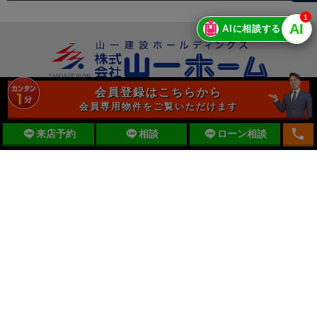
1
🤖
AI
AIに相談する
会員登録はこちらから
〒197-0012 東京都福生市加美平2-14-1
会員専用物件をご覧いただけます
mail
お問合せ
local_phone
来店予約
相談
ローン相談
通話無料
0120-727-444
山一ホームの店舗情報