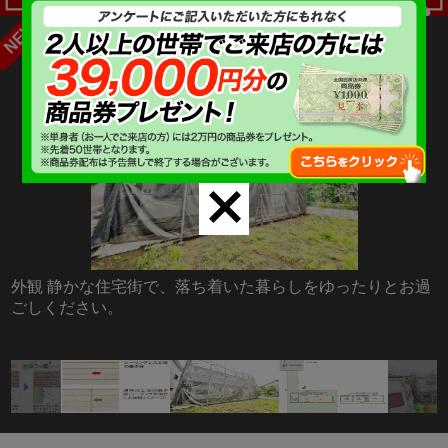
羽村市富士見平１丁目 全１区画 Ａ号棟
close
外観 静かな住宅街で、落ち着いた暮らしをゆったりとお過
ごしください。