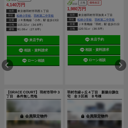
土地
価格改定
4,140万円
1,980万円
住所
東京都羽村市羽西１丁目
住所
東京都羽村市羽加美４丁目
学区
松林小学校
、
羽村第二中学校
学区
松林小学校
、
羽村第二中学校
交通
ＪＲ青梅線「小作」駅 徒歩13分
交通
ＪＲ青梅線「羽村」駅 徒歩21分
土地
115.22㎡（34.9坪）
土地
120.51㎡（36.5坪）
建物
91.08㎡（27.6坪）
来店予約
来店予約
相談・資料請求
相談・資料請求
ローン相談
ローン相談
【GRACE COURT】 羽村市羽中３
羽村市緑ヶ丘４丁目 新築分譲住
件
丁目 条件無し売地
宅 全３区画 Ｂ号棟
lock
会員限定物件
lock
会員限定物件