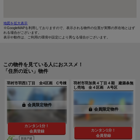
地図を拡大表示
※GoogleMAPを利用しておりますので、表示される物件の位置が実際の所在地とはず
れる場合がございます。
表示や動作は、ご利用の環境や設定により異なる場合がございます。
この物件を見ている人におススメ！
「住所の近い」物件
羽村市羽西1丁目 全4区画 C号棟
羽村市羽加美４丁目４期 建築条無
し売地 全４区画 A号区
lock
会員限定物件
lock
会員限定物件
カンタン1分！
カンタン1分！
会員登録
会員登録
新築戸建