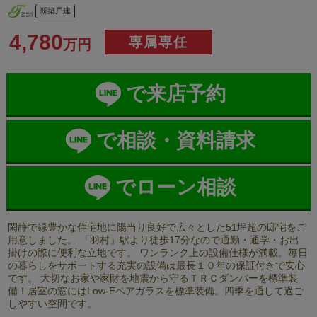
新築戸建
4,780
専属専任
万円
で来店予約
で相談・資料請求
でローン相談
閑静で緑豊かな住宅地に陽当り良好で広々とした51坪超の邸宅をご
用意しました。 「羽村」駅より徒歩17分なので通勤・通学・お出
掛けの際に便利な立地です。 ワンランク上の設備仕様が満載。毎日
の暮らしをサポートする充実の設備は最長１０年の保証付きで安心
です。 大切なお家や家財を地震から守るＴＲＣダンパーを標準装
備！居室の窓にはLow-Eペアガラスを標準装備。四季を通して過ご
しやすい空間です。