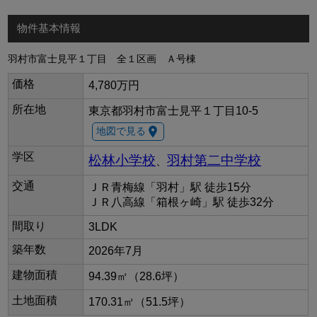
物件基本情報
羽村市富士見平１丁目 全１区画 Ａ号棟
価格
4,780万円
所在地
東京都羽村市富士見平１丁目10-5
room
地図で見る
学区
松林小学校
羽村第二中学校
、
交通
ＪＲ青梅線「羽村」駅 徒歩15分
ＪＲ八高線「箱根ヶ崎」駅 徒歩32分
間取り
3LDK
築年数
2026年7月
建物面積
94.39㎡（28.6坪）
土地面積
170.31㎡（51.5坪）