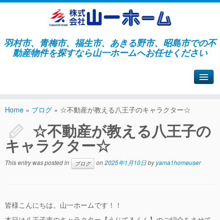
羽村市、青梅市、福生市、あきる野市、昭島市での不
動産物件を探すなら山一ホームへお任せください
山一ホームサイトへ戻る
Home
»
ブログ
»
☆不動産が教える八王子のキャラクター☆
☆不動産が教える八王子の
キャラクター☆
This entry was posted in
on
2025年1月10日
by
yama1homeuser
ブログ
皆様こんにちは。山一ホームです！！
本日は八王子市のキャラクター【うじてるくん】のご紹介をさせて