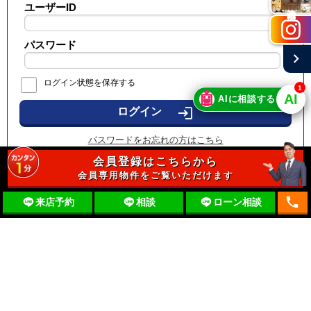
ユーザーID
施工実例
パスワード
chevron_right
ログイン状態を保存する
1
🤖
AI
AIに相談する
login
パスワードをお忘れの方はこちら
会員登録はこちらから
会員専用物件をご覧いただけます
local_phone
来店予約
相談
ローン相談
〒197-0012 東京都福生市加美平2-14-1
mail
お問合せ