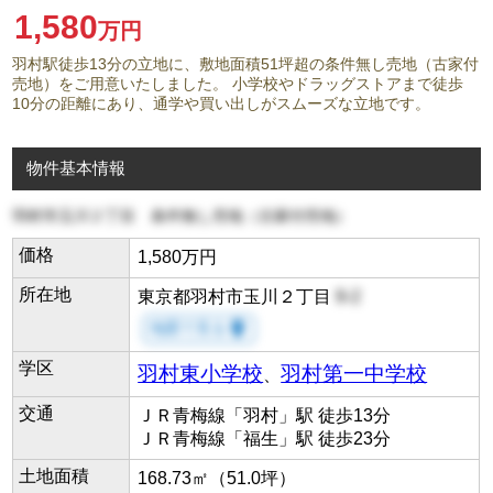
1,580
万円
羽村駅徒歩13分の立地に、敷地面積51坪超の条件無し売地（古家付
売地）をご用意いたしました。 小学校やドラッグストアまで徒歩
10分の距離にあり、通学や買い出しがスムーズな立地です。
物件基本情報
羽村市玉川２丁目 条件無し売地（古家付売地）
価格
1,580万円
所在地
東京都羽村市玉川２丁目
9-2
room
地図で見る
学区
羽村東小学校
羽村第一中学校
、
交通
ＪＲ青梅線「羽村」駅 徒歩13分
ＪＲ青梅線「福生」駅 徒歩23分
土地面積
168.73㎡（51.0坪）