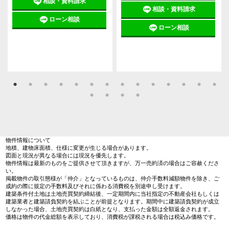
相談・資料請求
相談・資料請求
ローン相談
ローン相談
物件情報について
地積、建物床面積、仕様に変更が生じる場合があります。
図面と現況が異なる場合には現況を優先します。
物件情報は最新のものをご提供させて頂きますが、万一売約済の場合はご容赦くださ
い。
掲載物件の取引態様が「仲介」となっているものは、仲介手数料減額物件を除き、ご
成約の際に規定の手数料及びそれに係わる消費税を別途申し受けます。
建築条件付土地は土地売買契約締結後、一定期間内に当社指定の不動産会社もしくは
建築業者と建築請負契約を結ぶことが前提となります。期間中に建築請負契約が成立
しなかった場合、土地売買契約は白紙となり、支払った金額は全額返金されます。
価格は物件の代金総額を表示しており、消費税が課税される場合は税込み価格です。