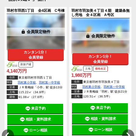
羽村市羽西1丁目 全4区画 C号棟
羽村市羽加美４丁目４期 建築条無
し売地 全４区画 A号区
lock
会員限定物件
lock
会員限定物件
カンタン1分！
カンタン1分！
会員登録
会員登録
新築戸建
土地
価格改定
4,140万円
1,980万円
住所
東京都羽村市羽西１丁目
住所
東京都羽村市羽加美４丁目
学区
羽村東小学校
、
羽村第一中学校
学区
羽村東小学校
、
羽村第一中学校
交通
ＪＲ青梅線「小作」駅 徒歩13分
交通
ＪＲ青梅線「羽村」駅 徒歩21分
土地
115.22㎡（34.9坪）
土地
120.51㎡（36.5坪）
建物
91.08㎡（27.6坪）
来店予約
来店予約
相談・資料請求
相談・資料請求
ローン相談
ローン相談