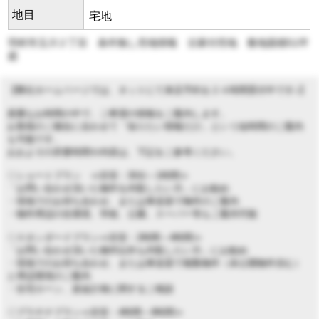
地目
宅地
羽村市玉川２丁目 条件無し売地情報 古家付売地 敷地面積51坪
超
【弊社ホームページでは、ネットにて来店予約を２４時間受付中です♪】
貴重なお時間の中で、ご希望の情報をご案内します。
お客様のご都合に合わせて「知りたい情報だけ」という短時間のご案内
も可能です。
おおよその所要時間や内容は、下記をご参考ください。
◇ショートプラン ≪目安：30分～1時間≫
「お問い合わせ頂いた物件を内覧したい方」にお勧め
・現地でのお待ち合わせ、または車送迎で物件のご案内
・物件周辺の住環境、学校、公園、スーパー等もご案内可能
◇スタンダードプラン≪目安：2時間～4時間≫
「お問い合わせ頂いた物件以外も内覧したい方」にお勧め
・現地でのお待ち合わせ、または車送迎で複数物件（未公開物件含む）
と周辺環境のご案内
・住宅ローン、資金計画に関するご相談
◇プラチナプラン≪目安：4時間～8時間≫