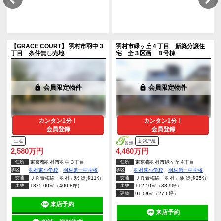
【GRACE COURT】 羽村市羽中３
羽村市緑ヶ丘４丁目 新築分譲住
件
丁目 条件無し売地
宅 全３区画 Ｂ号棟
lock
会員限定物件
lock
会員限定物件
カンタン1分！
カンタン1分！
会員登録
会員登録
土地
新築戸建
2,580万円
4,460万円
住所
東京都羽村市羽中３丁目
住所
東京都羽村市緑ヶ丘４丁目
学区
羽村東小学校
、
羽村第一中学校
学区
羽村東小学校
、
羽村第一中学校
交通
ＪＲ青梅線「羽村」駅 徒歩11分
交通
ＪＲ青梅線「羽村」駅 徒歩25分
土地
1325.00㎡（400.8坪）
土地
112.10㎡（33.9坪）
建物
91.09㎡（27.6坪）
来店予約
来店予約