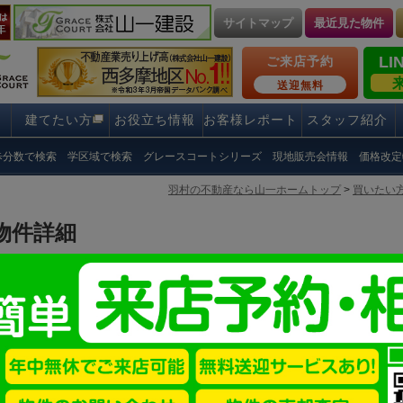
サイトマップ
最近見た物件
LI
ご来店予約
送迎無料
建てたい方
お役立ち情報
お客様レポート
スタッフ紹介
歩分数で検索
学区域で検索
グレースコートシリーズ
現地販売会情報
価格改定
羽村の不動産なら山一ホームトップ
>
買いたい
物件詳細
土地
お問い合わせ
TEL0120-727-444
みどり豊かな住宅地に陽当り良好で広々とした98坪超
売地 青梅市藤橋２丁目