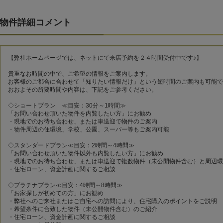
物件詳細コメント
【弊社ホームページでは、ネットにて来店予約を２４時間受付中です♪】
貴重なお時間の中で、ご希望の情報をご案内します。
お客様のご都合に合わせて「知りたい情報だけ」という短時間のご案内も可能で
おおよその所要時間や内容は、下記をご参考ください。
◇ショートプラン ≪目安：30分～1時間≫
「お問い合わせ頂いた物件を内覧したい方」にお勧め
・現地でのお待ち合わせ、または車送迎で物件のご案内
・物件周辺の住環境、学校、公園、スーパー等もご案内可能
◇スタンダードプラン≪目安：2時間～4時間≫
「お問い合わせ頂いた物件以外も内覧したい方」にお勧め
・現地でのお待ち合わせ、または車送迎で複数物件（未公開物件含む）と周辺環
・住宅ローン、資金計画に関するご相談
◇プラチナプラン≪目安：4時間～8時間≫
「お家探しが初めての方」にお勧め
・弊社へのご来社またはご自宅への訪問により、住宅購入のポイントをご説明
・希望条件に合致した物件（未公開物件含む）のご紹介
・住宅ローン、資金計画に関するご相談