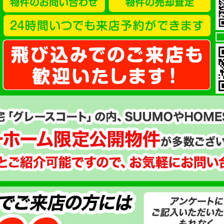
3,400
万円
325.00㎡（98.3坪）
宅地
土地面積
地目
東京都青梅市藤橋２丁目132ｰ2
所在地
room
地図で見る
学区
今井小学校
第三中学校
、
ＪＲ青梅線「小作」駅 バス9分「藤橋」停
交通
青梅市藤橋２丁目 建築条件なしの売地（
コメント
ウスメーカーで建築可能）