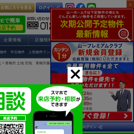
chevron_right
お気に入りを見る
login
ログイン
NEで簡単
来店予約
企業情報
店舗情報
採用情報
物件
中古物件
人気物件ランキング
Q＆A
方
> 青梅市 土地 売地 青梅市藤橋２丁目 物件詳細
close
224
掲載物件
件
135
会員専用物件
件
89
一般公開物件
件
2026年08月09日更新
の敷地をご用意しました。
login
ログイン