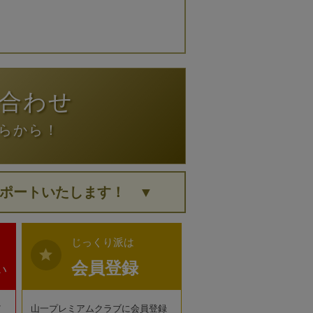
合わせ
らから！
ポートいたします！ ▼
じっくり派は
star
会員登録
い
だ
山一プレミアムクラブに会員登録