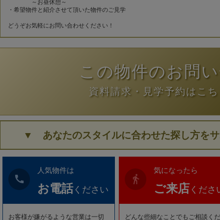
～お昼休憩～
・希望物件と紹介させて頂いた物件のご見学
どうぞお気軽にお問い合わせください！
この物件のお問い
資料請求・見学予約はこち
▼ あなたのスタイルに合わせた探し方をサ
人気物件は
気になったら
call
directions_walk
お電話
ご来店
ください
くださ
お客様が嫌がるような営業は一切
どんな些細なことでもご相談く