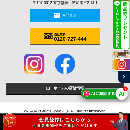
〒197-0012 東京都福生市加美平2-14-1
mail
お問合せ
通話無料
0120-727-444
施工実例
chevron_right
山一ホームの店舗情報
1
🤖
AI
AIに相談する
Copyright YAMAICHI HOME co.,ltd ALL RIGHTS RESERVED.
会員登録はこちらから
会員専用物件をご覧いただけます