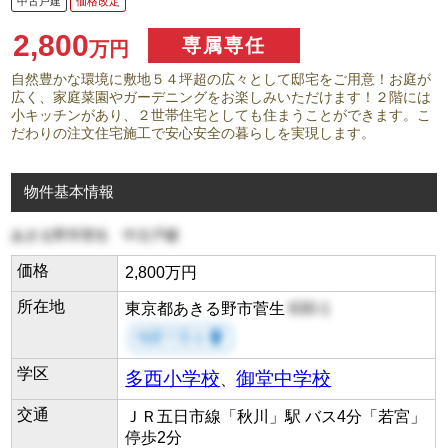
中古戸建
価格改定
2,800
専属専任
万円
自然豊かな環境に敷地５４坪超の広々として邸宅をご用意！お庭が
広く、家庭菜園やガーデニングをお楽しみいただけます！２階には
小キッチンがあり、２世帯住宅としても住まうことができます。こ
だわりの注文住宅施工で安心安全の暮らしを実現します。
物件基本情報
あきる野市菅生 中古戸建
価格
2,800万円
所在地
東京都あきる野市菅生
630-1
room
地図で見る
学区
多西小学校
御堂中学校
、
交通
ＪＲ五日市線「秋川」駅 バス4分「若宮」
停歩2分