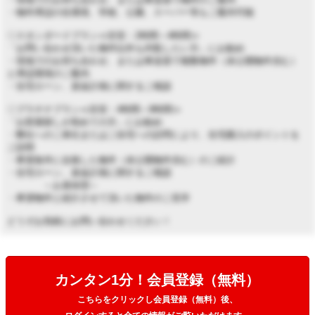
・物件周辺の住環境、学校、公園、スーパー等もご案内可能
◇スタンダードプラン≪目安：2時間～4時間≫
「お問い合わせ頂いた物件以外も内覧したい方」にお勧め
・現地でのお待ち合わせ、または車送迎で複数物件（未公開物件含む）
と周辺環境のご案内
・住宅ローン、資金計画に関するご相談
◇プラチナプラン≪目安：4時間～8時間≫
「お部屋探しが初めての方」にお勧め
・弊社へのご来社またはご自宅への訪問により、住宅購入のポイントを
ご説明
・希望条件に合致した物件（未公開物件含む）のご紹介
・住宅ローン、資金計画に関するご相談
～お昼休憩～
・希望物件と紹介させて頂いた物件のご見学
どうぞお気軽にお問い合わせください！
カンタン1分！会員登録（無料）
こちらをクリックし会員登録（無料）後、