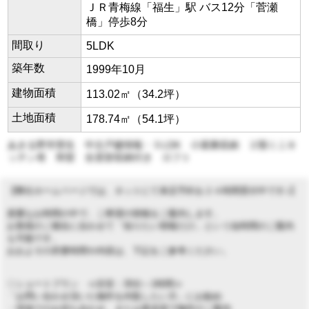
ＪＲ青梅線「福生」駅 バス12分「菅瀬
橋」停歩8分
間取り
5LDK
築年数
1999年10月
建物面積
113.02㎡（34.2坪）
土地面積
178.74㎡（54.1坪）
あきる野市菅生 中古戸建情報・５LDK 小屋裏収納 ２階ミニキ
ッチン有 和室 全居室収納付き ロフト
【弊社ホームページでは、ネットにて来店予約を２４時間受付中です♪】
貴重なお時間の中で、ご希望の情報をご案内します。
お客様のご都合に合わせて「知りたい情報だけ」という短時間のご案内
も可能です。
おおよその所要時間や内容は、下記をご参考ください。
◇ショートプラン ≪目安：30分～1時間≫
「お問い合わせ頂いた物件を内覧したい方」にお勧め
・現地でのお待ち合わせ、または車送迎で物件のご案内