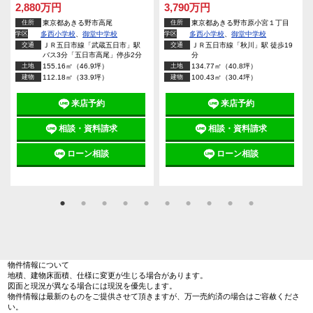
2,880万円
3,790万円
住所
東京都あきる野市高尾
住所
東京都あきる野市原小宮１丁目
学区
多西小学校
、
御堂中学校
学区
多西小学校
、
御堂中学校
交通
ＪＲ五日市線「武蔵五日市」駅
交通
ＪＲ五日市線「秋川」駅 徒歩19
バス3分「五日市高尾」停歩2分
分
土地
155.16㎡（46.9坪）
土地
134.77㎡（40.8坪）
建物
112.18㎡（33.9坪）
建物
100.43㎡（30.4坪）
来店予約
来店予約
相談・資料請求
相談・資料請求
ローン相談
ローン相談
物件情報について
地積、建物床面積、仕様に変更が生じる場合があります。
図面と現況が異なる場合には現況を優先します。
物件情報は最新のものをご提供させて頂きますが、万一売約済の場合はご容赦くださ
い。