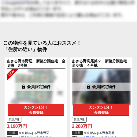
この物件を見ている人におススメ！
「住所の近い」物件
あきる野市野辺 新築分譲住宅 全
あきる野高尾第２ 新築分譲住宅
８棟 3号棟
全６棟 ４号棟
lock
会員限定物件
lock
会員限定物件
カンタン1分！
カンタン1分！
会員登録
会員登録
新築戸建
新築戸建
3,190万円
2,280万円
住所
東京都あきる野市野辺
住所
東京都あきる野市高尾