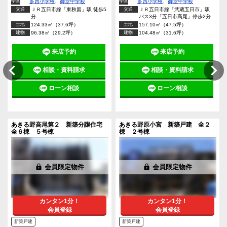
学区
多西小学校
、
御堂中学校
学区
多西小学校
、
御堂中学校
交通
ＪＲ五日市線「東秋留」駅 徒歩5
交通
ＪＲ五日市線「武蔵五日市」駅
分
バス3分「五日市高尾」停歩2分
土地
124.33㎡（37.6坪）
土地
157.10㎡（47.5坪）
建物
96.38㎡（29.2坪）
建物
104.48㎡（31.6坪）
来店予約
来店予約
相談・資料請求
相談・資料請求
ローン相談
ローン相談
あきる野高尾第２ 新築分譲住宅
あきる野原小宮 新築戸建 全２
全６棟 ５号棟
棟 ２号棟
lock
会員限定物件
lock
会員限定物件
カンタン1分！
カンタン1分！
会員登録
会員登録
新築戸建
新築戸建