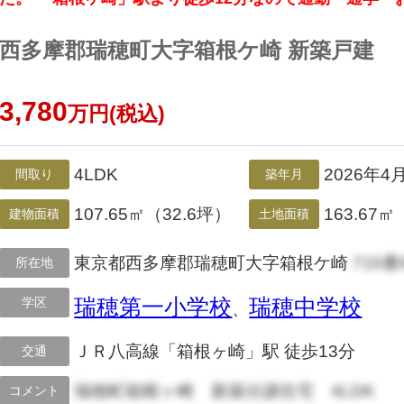
西多摩郡瑞穂町大字箱根ケ崎 新築戸建
3,780
万円(税込)
4LDK
2026年4
間取り
築年月
107.65㎡（32.6坪）
163.67㎡
建物面積
土地面積
東京都西多摩郡瑞穂町大字箱根ケ崎
715番
所在地
学区
瑞穂第一小学校
瑞穂中学校
、
ＪＲ八高線「箱根ヶ崎」駅 徒歩13分
交通
瑞穂町箱根ヶ崎 新築分譲住宅 4LDK
コメント