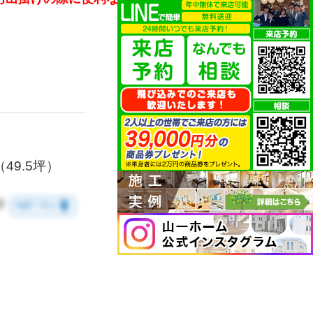
月
（49.5坪）
9
room
地図で見る