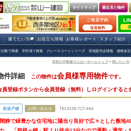
サイトマップ
最近見た物件
LI
ご来店予約
送迎無料
建てたい方
お役立ち情報
お客様レポート
スタッフ紹介
歩分数で検索
学区域で検索
グレースコートシリーズ
現地販売会情報
価格改定
羽村の不動産なら山一ホームトップ
>
買いたい方
会員様専用物件
物件詳細
この物件は
です。
会員登録ボタンから会員登録（無料）しログインすると
新築戸建
お問い合わせ
TEL0120-727-444
閑静で緑豊かな住宅地に陽当り良好で広々とした敷地4
た。 「箱根ヶ崎」駅より徒歩12分なので通勤・通学