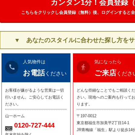
カンタン1分！会員登録
こちらをクリックし会員登録（無料）後、ログインすると全
▼ あなたのスタイルに合わせた探し方をサ
人気物件は
気になったら
call
directions_walk
お電話
ご来店
ください
くださ
お客様が嫌がるような営業は一切
どんな些細なことでもご相談く
行いません。ご安心してお電話く
さい。現地へのご案内も行って
ださい。
ります。
山一ホーム
〒197-0012
東京都福生市加美平2丁目14-1
0120-727-444
JR青梅線「福生」駅より徒歩14
年末年始を除く