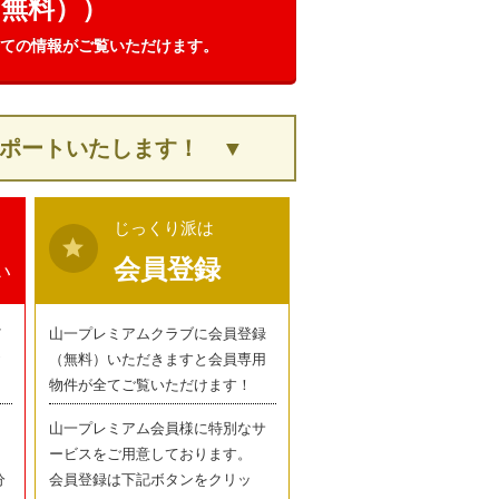
（無料））
ての情報がご覧いただけます。
ポートいたします！ ▼
じっくり派は
star
会員登録
い
だ
山一プレミアムクラブに会員登録
お
（無料）いただきますと会員専用
物件が全てご覧いただけます！
山一プレミアム会員様に特別なサ
ービスをご用意しております。
分
会員登録は下記ボタンをクリッ