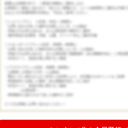
貴重なお時間の中で、ご希望の情報をご案内します。
お客様のご都合に合わせて「知りたい情報だけ」という短時間のご案内も可能で
おおよその所要時間や内容は、下記をご参考ください。
◇ショートプラン ≪目安：30分～1時間≫
「お問い合わせ頂いた物件を内覧したい方」にお勧め
・現地でのお待ち合わせ、または車送迎で物件のご案内
・物件周辺の住環境、学校、公園、スーパー等もご案内可能
◇スタンダードプラン≪目安：2時間～4時間≫
「お問い合わせ頂いた物件以外も内覧したい方」にお勧め
・現地でのお待ち合わせ、または車送迎で複数物件（未公開物件含む）と周辺環
・住宅ローン、資金計画に関するご相談
◇プラチナプラン≪目安：4時間～8時間≫
「お家探しが初めての方」にお勧め
・弊社へのご来社またはご自宅への訪問により、住宅購入のポイントをご説明
・希望条件に合致した物件（未公開物件含む）のご紹介
・住宅ローン、資金計画に関するご相談
～お昼休憩～
・希望物件と紹介させて頂いた物件のご見学
どうぞお気軽にお問い合わせください！