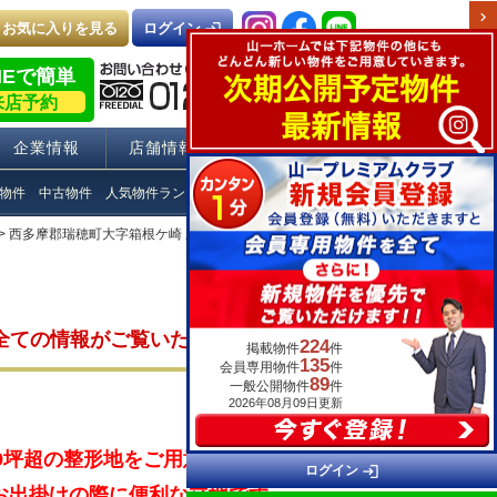
chevron_right
お気に入りを見る
login
ログイン
NEで簡単
来店予約
企業情報
店舗情報
採用情報
物件
中古物件
人気物件ランキング
Q＆A
> 西多摩郡瑞穂町大字箱根ケ崎 新築戸建 物件詳細
全ての情報がご覧いただけます。
224
掲載物件
件
135
会員専用物件
件
89
一般公開物件
件
2026年08月09日更新
9坪超の整形地をご用意しまし
login
ログイン
・お出掛けの際に便利な立地です。