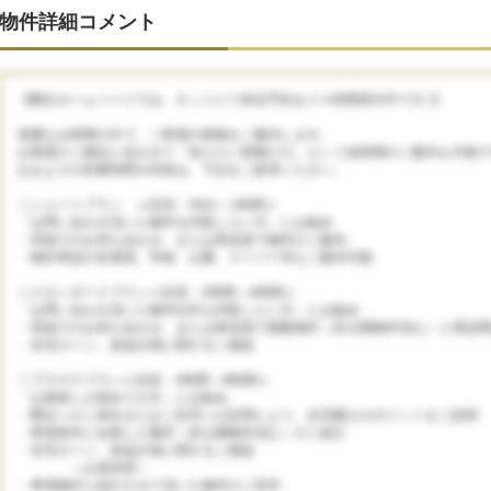
物件詳細コメント
【弊社ホームページでは、ネットにて来店予約を２４時間受付中です♪】
貴重なお時間の中で、ご希望の情報をご案内します。
お客様のご都合に合わせて「知りたい情報だけ」という短時間のご案内も可能で
おおよその所要時間や内容は、下記をご参考ください。
◇ショートプラン ≪目安：30分～1時間≫
「お問い合わせ頂いた物件を内覧したい方」にお勧め
・現地でのお待ち合わせ、または車送迎で物件のご案内
・物件周辺の住環境、学校、公園、スーパー等もご案内可能
◇スタンダードプラン≪目安：2時間～4時間≫
「お問い合わせ頂いた物件以外も内覧したい方」にお勧め
・現地でのお待ち合わせ、または車送迎で複数物件（未公開物件含む）と周辺環
・住宅ローン、資金計画に関するご相談
◇プラチナプラン≪目安：4時間～8時間≫
「お家探しが初めての方」にお勧め
・弊社へのご来社またはご自宅への訪問により、住宅購入のポイントをご説明
・希望条件に合致した物件（未公開物件含む）のご紹介
・住宅ローン、資金計画に関するご相談
～お昼休憩～
・希望物件と紹介させて頂いた物件のご見学