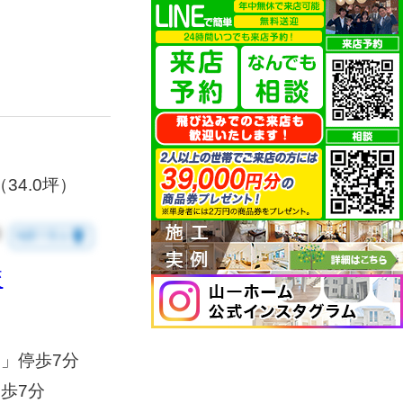
月
（34.0坪）
8
room
地図で見る
校
」停歩7分
歩7分