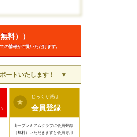
（無料））
ての情報がご覧いただけます。
ポートいたします！ ▼
じっくり派は
star
会員登録
い
だ
山一プレミアムクラブに会員登録
お
（無料）いただきますと会員専用