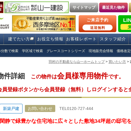
サイトマップ
最近見た物件
LI
ご来店予約
送迎無料
建てたい方
お役立ち情報
お客様レポート
スタッフ紹介
歩分数で検索
学区域で検索
グレースコートシリーズ
現地販売会情報
価格改定
羽村の不動産なら山一ホームトップ
>
買いたい方
>
会員様専用物件
物件詳細
この物件は
です。
会員登録ボタンから会員登録（無料）しログインすると
新築戸建
お問い合わせ
TEL0120-727-444
閑静で緑豊かな住宅地に広々とした敷地34坪超の邸宅