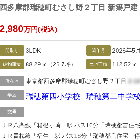
西多摩郡瑞穂町むさし野２丁目 新築戸建
2,980
万円(税込)
3LDK
2026年5
間取り
築年月
88.29㎡（26.7坪）
112.52㎡
建物面積
土地面積
東京都西多摩郡瑞穂町むさし野２丁目
2-1
所在地
学区
瑞穂第四小学校
瑞穂第二中学
、
交通
ＪＲ八高線「箱根ヶ崎」駅 バス10分「瑞穂都営住宅
ＪＲ青梅線「福生」駅 バス18分「瑞穂都営住宅」停