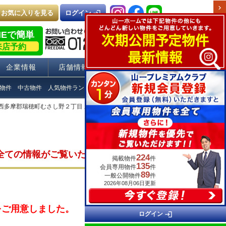
chevron_right
お気に入りを見る
login
ログイン
NEで簡単
来店予約
企業情報
店舗情報
採用情報
物件
中古物件
人気物件ランキング
Q＆A
 西多摩郡瑞穂町むさし野２丁目 新築戸建 物件詳細
全ての情報がご覧いただけます。
224
掲載物件
件
135
会員専用物件
件
89
一般公開物件
件
2026年08月06日更新
をご用意しました。
login
ログイン