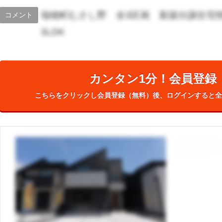
瑞穂町むさし野 全3区画 新築分譲住
コメント
3LDK
カンタン1分！会員登録
こちらをクリックし会員登録（無料）後、ログインすると全