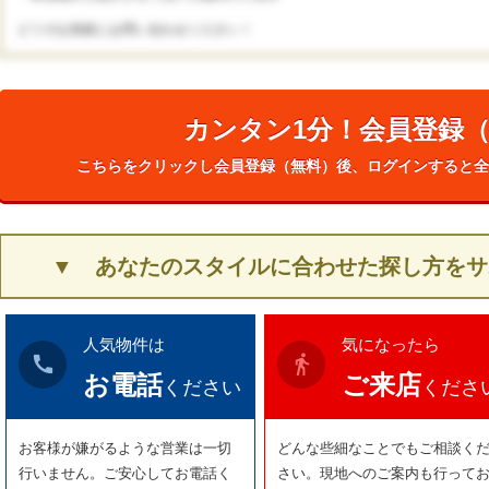
どうぞお気軽にお問い合わせください！
カンタン1分！会員登録
こちらをクリックし会員登録（無料）後、ログインすると全
▼ あなたのスタイルに合わせた探し方をサ
人気物件は
気になったら
call
directions_walk
お電話
ご来店
ください
くださ
お客様が嫌がるような営業は一切
どんな些細なことでもご相談く
行いません。ご安心してお電話く
さい。現地へのご案内も行って