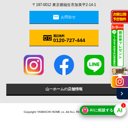
〒197-0012 東京都福生市加美平2-14-1
mail
お問合せ
通話無料
0120-727-444
施工実例
山一ホームの店舗情報
chevron_right
1
🤖
AI
AIに相談する
Copyright YAMAICHI HOME co.,ltd ALL RIGHTS RESERVED.