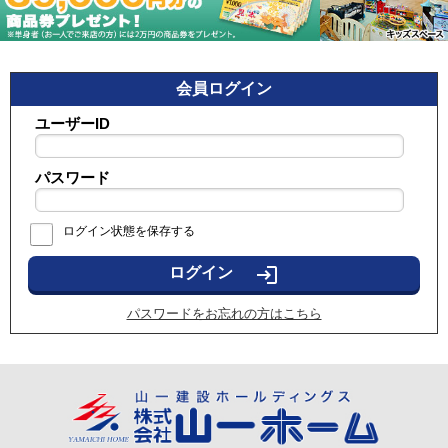
会員ログイン
ユーザーID
パスワード
ログイン状態を保存する
login
パスワードをお忘れの方はこちら