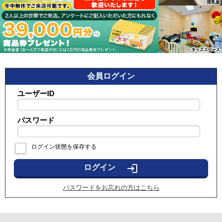
会員ログイン
ユーザーID
パスワード
ログイン状態を保存する
login
パスワードをお忘れの方はこちら